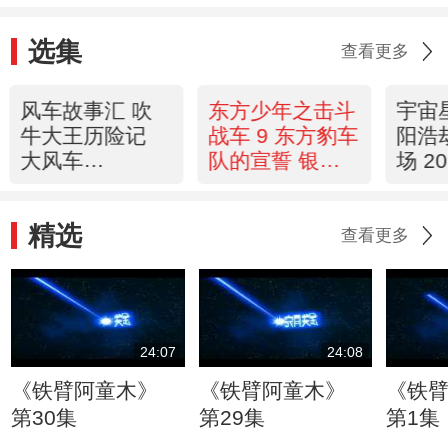
选集
查看更多
风车故事汇 吹
东方少年之击斗
宇宙星
牛大王历险记
战车 9 东方豹车
阳浩
大风车
队的宣誓 银河
场 20
20120508
剧场 20120508
精选
查看更多
24:07
24:08
《铁臂阿童木》
《铁臂阿童木》
《铁
第30集
第29集
第1集