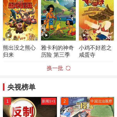
熊出没之熊心
雅卡利的神奇
小鸡不好惹之
归来
历险 第三季
咸蛋寺
换一批
央视榜单
1
2
新闻1+1
中国法治观察