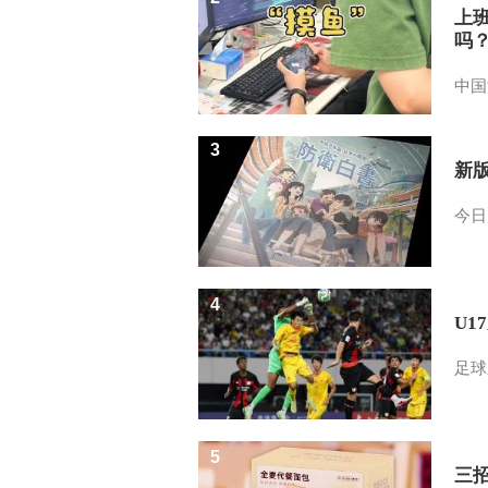
上
吗
中国
3
新
今日
4
U1
足球
5
三