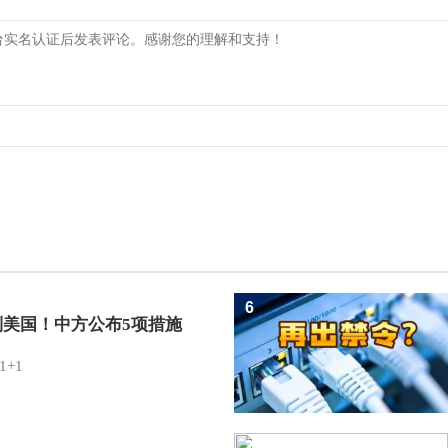
6
制美国！中方公布5项措施
1+1
7