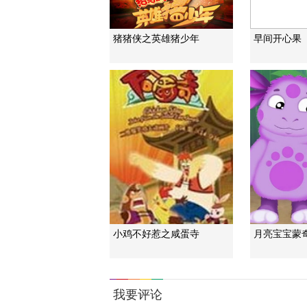
猪猪侠之英雄猪少年
早间开心果
小鸡不好惹之咸蛋寺
月亮宝宝蒙