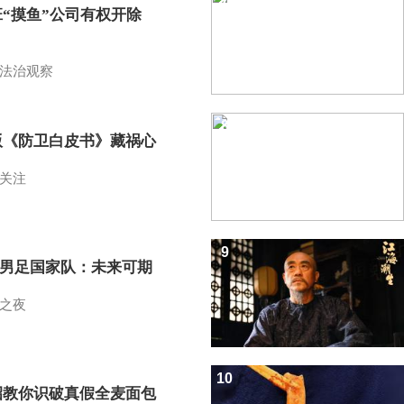
班“摸鱼”公司有权开除
？
法治观察
8
版《防卫白皮书》藏祸心
关注
9
7男足国家队：未来可期
之夜
10
招教你识破真假全麦面包