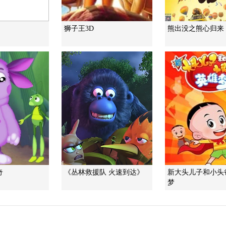
狮子王3D
熊出没之熊心归来
奇
《丛林救援队 火速到达》
新大头儿子和小头
梦