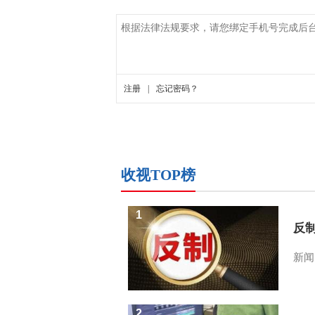
收视TOP榜
1
反
新闻
2