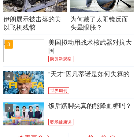
伊朗展示被击落的美
为何戴了太阳镜反而
以飞机残骸
头晕眼胀？
美国拟动用战术核武器对抗大
3
国
防务新观察
“天才”因凡蒂诺是如何失算的
4
世界周刊
饭后踮脚尖真的能降血糖吗？
5
职场健康课