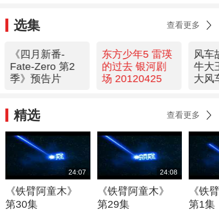
选集
查看更多
《四月新番-
东方少年5 雷瑛
风车
Fate-Zero 第2
的过去 银河剧
牛大
季》预告片
场 20120425
大风
2012
精选
查看更多
24:07
24:08
《铁臂阿童木》
《铁臂阿童木》
《铁
第30集
第29集
第1集