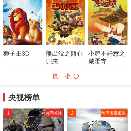
狮子王3D
熊出没之熊心
小鸡不好惹之
归来
咸蛋寺
换一批
央视榜单
1
2
共同关注
每周质量报告