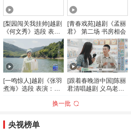
[梨园闯关我挂帅]越剧
[青春戏苑]越剧《孟丽
《何文秀》选段 表
君》 第二场 书房相会
演：陈小朵
[一鸣惊人]越剧《张羽
[跟着春晚游中国]陈丽
煮海》选段 表演：廖
君清唱越剧 义乌老板
新斌
娘秒接唱段
换一批
央视榜单