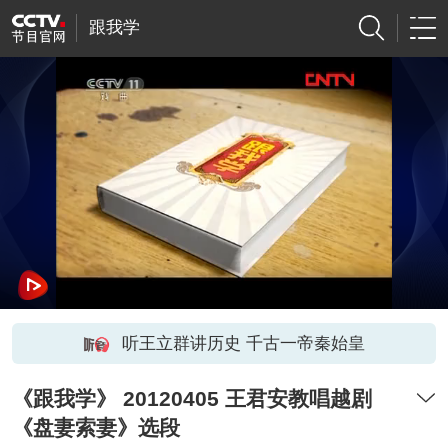
跟我学
听王立群讲历史 千古一帝秦始皇
《跟我学》 20120405 王君安教唱越剧
《盘妻索妻》选段