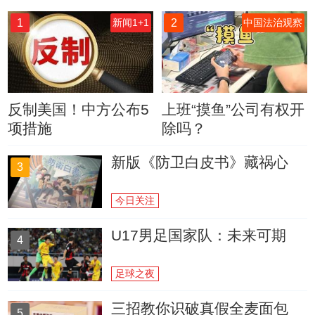
1
2
新闻1+1
中国法治观察
反制美国！中方公布5
上班“摸鱼”公司有权开
项措施
除吗？
新版《防卫白皮书》藏祸心
3
今日关注
U17男足国家队：未来可期
4
足球之夜
三招教你识破真假全麦面包
5