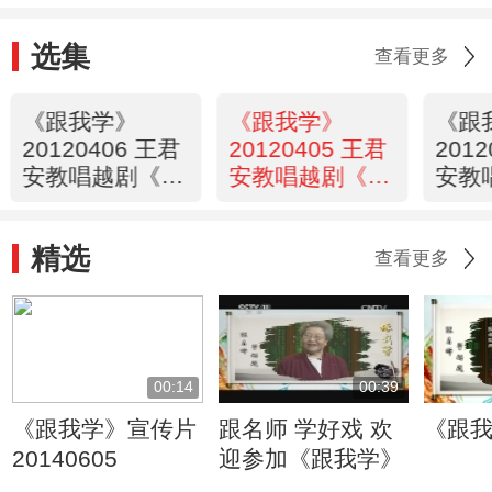
选集
查看更多
《跟我学》
《跟我学》
《跟
20120406 王君
20120405 王君
201
安教唱越剧《玉
安教唱越剧《盘
安教
蜻蜓》选段
妻索妻》选段
妻索
精选
查看更多
00:14
00:39
《跟我学》宣传片
跟名师 学好戏 欢
《跟
20140605
迎参加《跟我学》