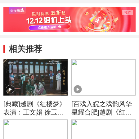
相关推荐
[典藏]越剧《红楼梦》
[百戏入皖之戏韵风华
表演：王文娟 徐玉兰
星耀合肥]越剧《红楼
等
梦》选段 表演：张春
娜