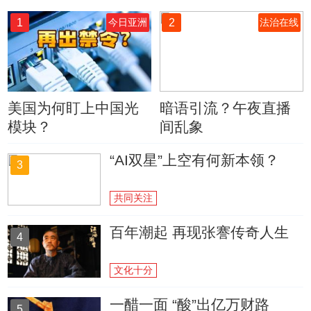
1
2
今日亚洲
法治在线
美国为何盯上中国光
暗语引流？午夜直播
模块？
间乱象
“AI双星”上空有何新本领？
3
共同关注
百年潮起 再现张謇传奇人生
4
文化十分
一醋一面 “酸”出亿万财路
5