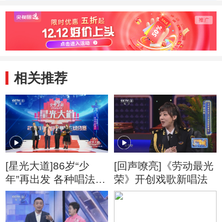
相关推荐
[星光大道]86岁“少
[回声嘹亮]《劳动最光
年”再出发 各种唱法吗
荣》开创戏歌新唱法
都行