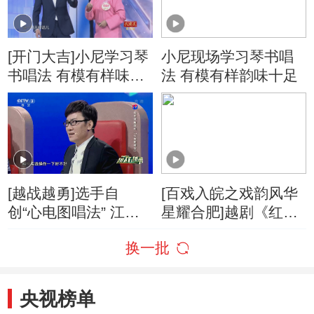
[开门大吉]小尼学习琴
小尼现场学习琴书唱
书唱法 有模有样味十
法 有模有样韵味十足
足
[越战越勇]选手自
[百戏入皖之戏韵风华
创“心电图唱法” 江涛
星耀合肥]越剧《红楼
现场挑战爆笑全场
梦》选段 表演：张春
换一批
娜
央视榜单