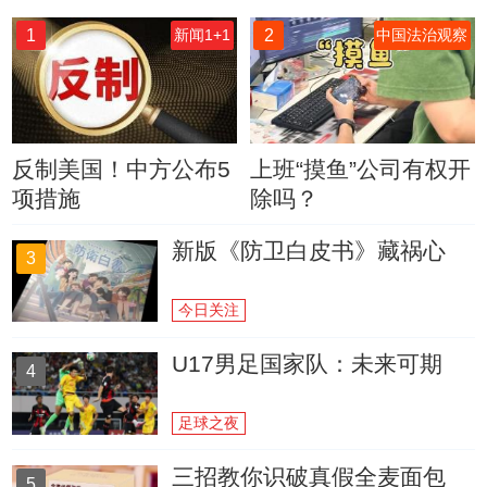
1
2
新闻1+1
中国法治观察
反制美国！中方公布5
上班“摸鱼”公司有权开
项措施
除吗？
新版《防卫白皮书》藏祸心
3
今日关注
U17男足国家队：未来可期
4
足球之夜
三招教你识破真假全麦面包
5