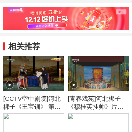
相关推荐
[CCTV空中剧院]河北
[青春戏苑]河北梆子
梆子《王宝钏》 第二
《穆桂英挂帅》片段
场 武家坡
表演：许荷英