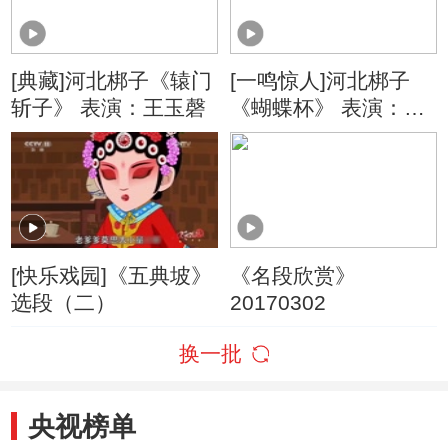
[典藏]河北梆子《辕门
[一鸣惊人]河北梆子
斩子》 表演：王玉磬
《蝴蝶杯》 表演：黄
慧荣 赵素敏
[快乐戏园]《五典坡》
《名段欣赏》
选段（二）
20170302
换一批
央视榜单