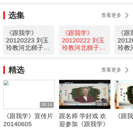
选集
查看更多
《跟我学》
《跟我学》
《跟
20120223 刘玉
20120222 刘玉
201
玲教河北梆子
玲教河北梆子
玲教
《王宝钏》选段
《王宝钏》选段
《孙
精选
查看更多
00:14
00:39
《跟我学》宣传片
跟名师 学好戏 欢
《跟
20140605
迎参加《跟我学》