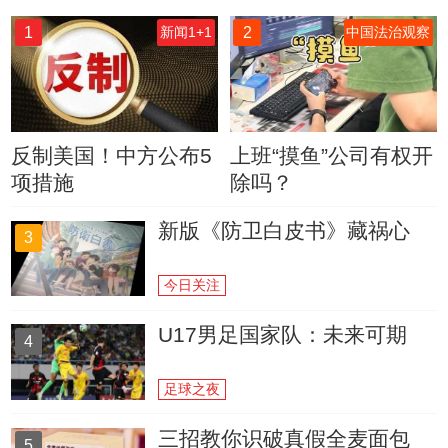
1
2
新闻1+1
中国法治观察
反制美国！中方公布5
上班“摸鱼”公司有权开
项措施
除吗？
新版《防卫白皮书》藏祸心
3
今日关注
U17男足国家队：未来可期
4
足球之夜
三招教你识破真假全麦面包
5