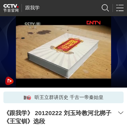
跟我学
听王立群讲历史 千古一帝秦始皇
《跟我学》 20120222 刘玉玲教河北梆子
《王宝钏》选段