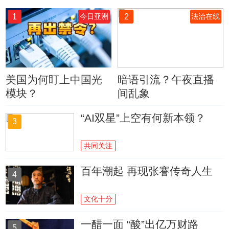
1
2
今日亚洲
法治在线
美国为何盯上中国光
暗语引流？午夜直播
模块？
间乱象
“AI双星”上空有何新本领？
3
共同关注
百年潮起 再现张謇传奇人生
4
文化十分
一醋一面 “酸”出亿万财路
5