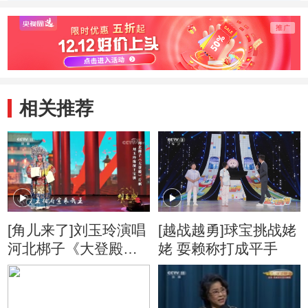
相关推荐
[角儿来了]刘玉玲演唱
[越战越勇]球宝挑战姥
河北梆子《大登殿》
姥 耍赖称打成平手
片断