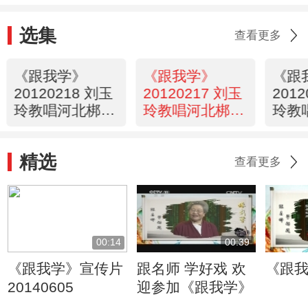
选集
查看更多
《跟我学》
《跟我学》
《跟
20120218 刘玉
20120217 刘玉
201
玲教唱河北梆子
玲教唱河北梆子
玲教
《柜中缘》选段
《柜中缘》选段
《王
精选
查看更多
00:14
00:39
《跟我学》宣传片
跟名师 学好戏 欢
《跟
20140605
迎参加《跟我学》