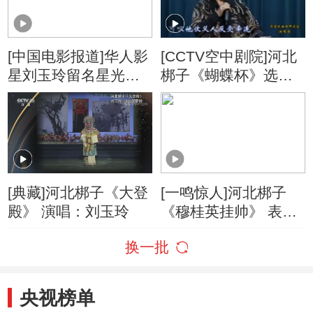
[中国电影报道]华人影
[CCTV空中剧院]河北
星刘玉玲留名星光大
梆子《蝴蝶杯》选段
道
演唱：刘玉玲
[典藏]河北梆子《大登
[一鸣惊人]河北梆子
殿》 演唱：刘玉玲
《穆桂英挂帅》 表
演：许荷英
换一批
央视榜单