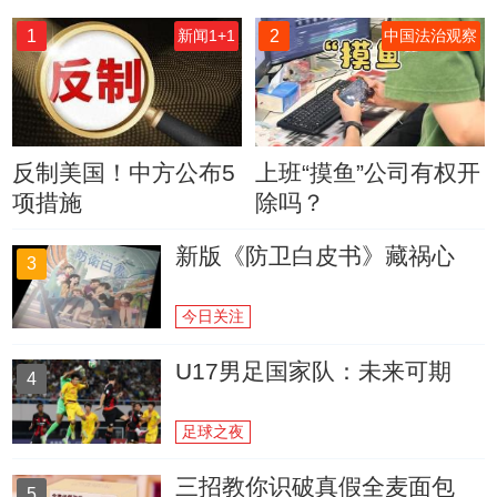
1
2
新闻1+1
中国法治观察
反制美国！中方公布5
上班“摸鱼”公司有权开
项措施
除吗？
新版《防卫白皮书》藏祸心
3
今日关注
U17男足国家队：未来可期
4
足球之夜
三招教你识破真假全麦面包
5