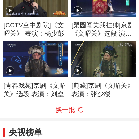
[CCTV空中剧院]《文
[梨园闯关我挂帅]京剧
昭关》 表演：杨少彭
《文昭关》选段 演
唱：肖剑
[青春戏苑]京剧《文昭
[典藏]京剧《文昭关》
关》选段 表演：刘垒
表演：张少楼
换一批
央视榜单