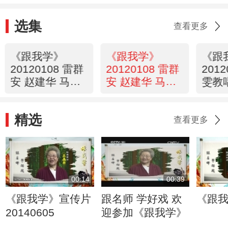
选集
查看更多
《跟我学》
《跟我学》
《跟
20120108 雷群
20120108 雷群
201
安 赵建华 马勇
安 赵建华 马勇
雯教
教京剧演奏《文
教京剧演奏《文
堂春
昭关》选段
昭关》选段
精选
查看更多
00:14
00:39
《跟我学》宣传片
跟名师 学好戏 欢
《跟
20140605
迎参加《跟我学》