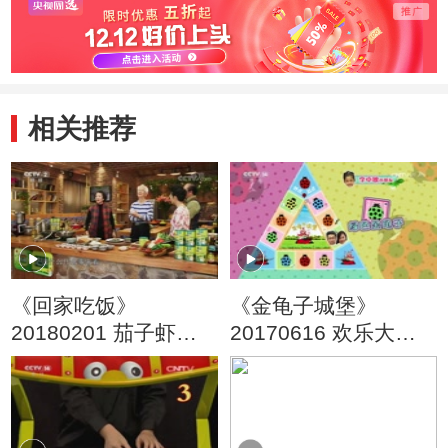
相关推荐
《回家吃饭》
《金龟子城堡》
20180201 茄子虾皮
20170616 欢乐大地
粉丝 文楼涨蛋
图