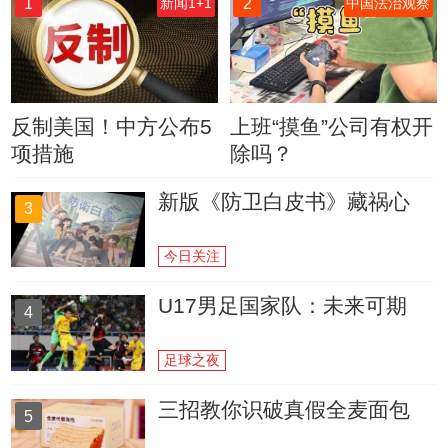
1
2
新闻1+1
中国法治观察
反制美国！中方公布5
上班“摸鱼”公司有权开
项措施
除吗？
新版《防卫白皮书》藏祸心
3
今日关注
U17男足国家队：未来可期
4
足球之夜
三招教你识破真假全麦面包
5