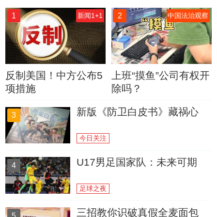
1
2
新闻1+1
中国法治观察
反制美国！中方公布5
上班“摸鱼”公司有权开
项措施
除吗？
新版《防卫白皮书》藏祸心
3
今日关注
U17男足国家队：未来可期
4
足球之夜
三招教你识破真假全麦面包
5