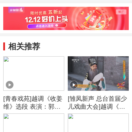
相关推荐
[青春戏苑]越调《收姜
[雏凤新声 总台首届少
维》选段 表演：郭丁
儿戏曲大会]越调《收
菲
姜维》 表演：马一诺
（6岁）