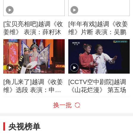
[宝贝亮相吧]越调《收
[年年有戏]越调《收姜
姜维》 表演：薛籽沐
维》片断 表演：吴鹏
[角儿来了]越调《收姜
[CCTV空中剧院]越调
维》选段 表演：申小
《山花烂漫》 第五场
梅
换一批
央视榜单