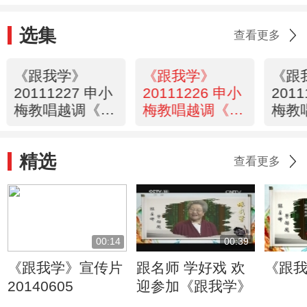
选集
查看更多
《跟我学》
《跟我学》
《跟
20111227 申小
20111226 申小
201
梅教唱越调《华
梅教唱越调《华
梅教
容放曹》选段
容放曹》选段
姜维
精选
查看更多
00:14
00:39
《跟我学》宣传片
跟名师 学好戏 欢
《跟
20140605
迎参加《跟我学》