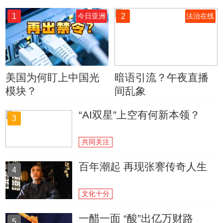
1
2
今日亚洲
法治在线
美国为何盯上中国光
暗语引流？午夜直播
模块？
间乱象
“AI双星”上空有何新本领？
3
共同关注
百年潮起 再现张謇传奇人生
4
文化十分
一醋一面 “酸”出亿万财路
5