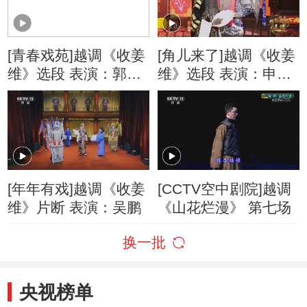
[青春戏苑]越调《收姜
[角儿来了]越调《收姜
维》选段 表演：郭丁
维》选段 表演：申小
菲
梅
[年年有戏]越调《收姜
[CCTV空中剧院]越调
维》片断 表演：吴鹏
《山花烂漫》 第七场
换一批
央视榜单