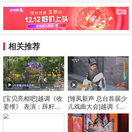
相关推荐
[宝贝亮相吧]越调《收
[雏凤新声 总台首届少
姜维》 表演：薛籽沐
儿戏曲大会]越调《收
陈培
姜维》 表演：马一诺
（6岁）