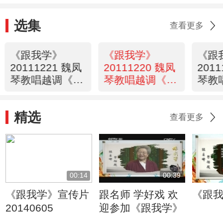
选集
查看更多
《跟我学》
《跟我学》
《跟
20111221 魏凤
20111220 魏凤
201
琴教唱越调《杨
琴教唱越调《杨
琴教
门女将》选段
门女将》选段
姜维
精选
查看更多
00:14
00:39
《跟我学》宣传片
跟名师 学好戏 欢
《跟
20140605
迎参加《跟我学》