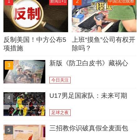
1
2
新闻1+1
中国法治观察
反制美国！中方公布5
上班“摸鱼”公司有权开
项措施
除吗？
新版《防卫白皮书》藏祸心
3
今日关注
U17男足国家队：未来可期
4
足球之夜
三招教你识破真假全麦面包
5