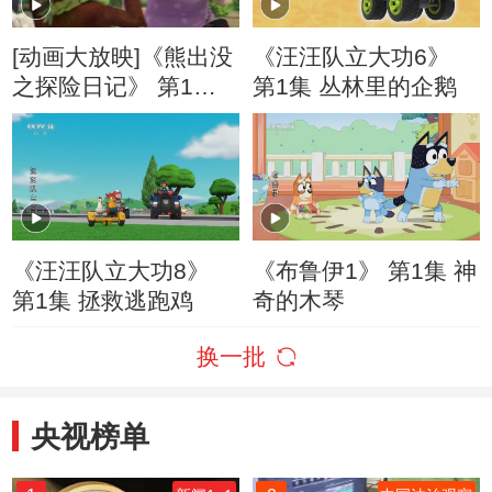
[动画大放映]《熊出没
《汪汪队立大功6》
之探险日记》 第1集
第1集 丛林里的企鹅
导游光头强
《汪汪队立大功8》
《布鲁伊1》 第1集 神
第1集 拯救逃跑鸡
奇的木琴
换一批
央视榜单