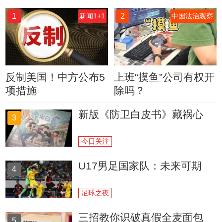
1
2
新闻1+1
中国法治观察
反制美国！中方公布5
上班“摸鱼”公司有权开
项措施
除吗？
新版《防卫白皮书》藏祸心
3
今日关注
U17男足国家队：未来可期
4
足球之夜
三招教你识破真假全麦面包
5