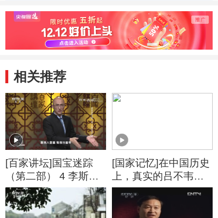
相关推荐
[百家讲坛]国宝迷踪
[国家记忆]在中国历史
（第二部） 4 李斯碑
上，真实的吕不韦到
之谜 第二篇铭文为谁
底是个什么样的人物
所写
呢？