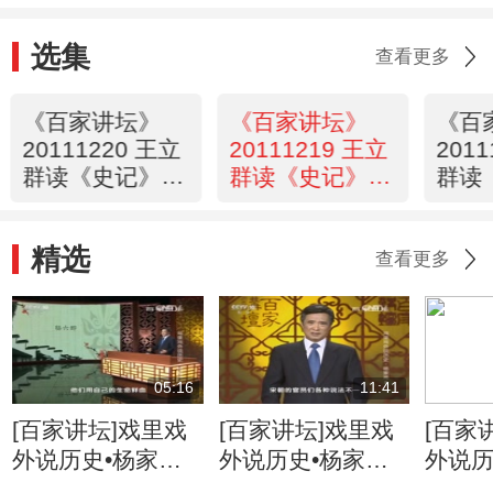
选集
查看更多
《百家讲坛》
《百家讲坛》
《百
20111220 王立
20111219 王立
201
群读《史记》
群读《史记》
群读
——秦始皇（三
——秦始皇（三
——
十六）二世诈立
十五） 李斯变
十四
精选
节
查看更多
05:16
11:41
[百家讲坛]戏里戏
[百家讲坛]戏里戏
[百家
外说历史•杨家将
外说历史•杨家将
外说历
六郎的儿子都有谁
六郎与寇准的交情
名将