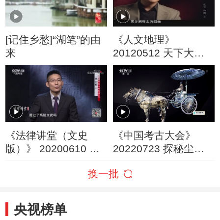
[记住乡愁]“湖笔”的由
《人文地理》
来
20120512 天下大同
第六集 北岳恒山
《法律讲堂（文史
《中国考古大会》
版）》 20200610 秦
20220723 探秘尘封
亡汉兴的法制规律
的地下秦朝——秦始
换一批
（三） 绝对权力
皇帝陵
央视榜单