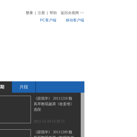
凤琴教唱越调《杨门女
将》选段
登录
|
注册
|
帮助
返回央视网
>>
PC客户端
移动客户端
2011-12-13 10:21:01
《跟我学》 20111212 魏
音
热榜
凤琴教唱越调《杨门女
微视频
将》选段
儿
音乐
体育赛事
农业农村
2011-12-12 10:40:36
《跟我学》 20111210 魏
凤琴教唱越调《收姜维》
选段
期
片段
2011-12-10 14:00:03
《跟我学》 20111210 魏
凤琴教唱越调《收姜维》
选段
2011-12-10 13:39:15
《跟我学》 20111209 魏