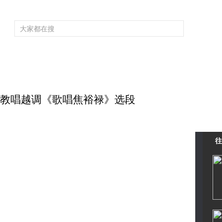
频道大全
栏目大全
片库
4K专区
听
育
电影
国防军事
电视剧
纪录
科教
戏曲
社会与法
少
魏凤琴教唱越调《歌唱焦裕禄》选段
往