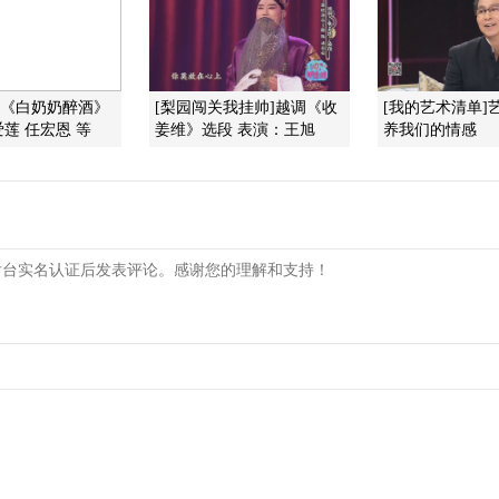
调《白奶奶醉酒》
[梨园闯关我挂帅]越调《收
[我的艺术清单]
莲 任宏恩 等
姜维》选段 表演：王旭
养我们的情感