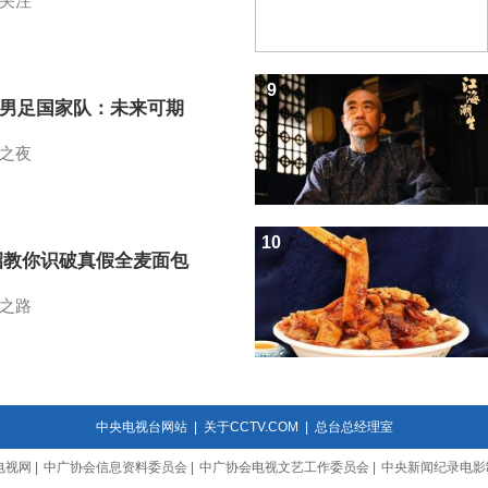
关注
9
7男足国家队：未来可期
之夜
10
招教你识破真假全麦面包
之路
中央电视台网站
|
关于CCTV.COM
|
总台总经理室
电视网
|
中广协会信息资料委员会
|
中广协会电视文艺工作委员会
|
中央新闻纪录电影