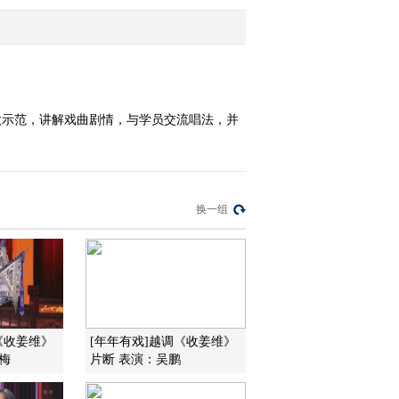
选段
2011-12-05 11:44:29
《跟我学》 20111204 黄
依群教唱越剧《貂蝉拜
月》选段
做示范，讲解戏曲剧情，与学员交流唱法，并
2011-12-04 12:42:26
《跟我学》 20111204 黄
依群教唱越剧《貂蝉拜
月》选段
换一组
2011-12-04 10:32:22
《跟我学》 20111203 黄
依群教唱越剧《貂蝉拜
月》选段
2011-12-03 10:07:24
《收姜维》
[年年有戏]越调《收姜维》
梅
片断 表演：吴鹏
《跟我学》 20111202 黄
依群教唱越剧《花魁女斗