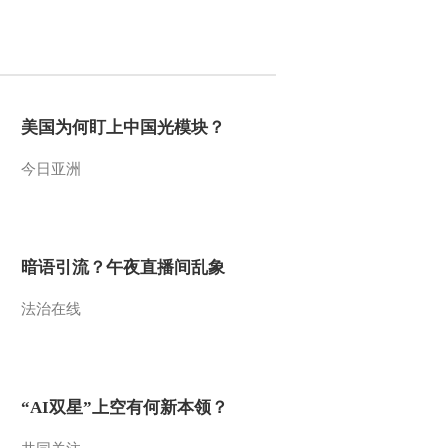
2011-11-28 10:50:30
《跟我学》 20111127 黄
依群教唱越剧《白蛇传》
选段
美国为何盯上中国光模块？
2011-11-27 10:57:40
今日亚洲
《跟我学》 20111126 黄
依群教唱越剧《白蛇传》
选段
2011-11-26 11:09:53
暗语引流？午夜直播间乱象
《跟我学》 20111125 黄
法治在线
依群教唱越剧《貂蝉拜
月》选段
2011-11-25 11:18:54
《跟我学》 20111124 黄
“AI双星”上空有何新本领？
依群教唱越剧《貂蝉拜
月》选段