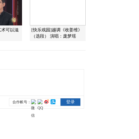
赃官》选段
2011-12-02 10:36:25
《跟我学》20111201 黄
艺术可以滋
[快乐戏园]越调《收姜维》
依群教唱越剧《花魁女斗
赃官》选段
（选段） 演唱：庞梦瑶
2011-12-01 10:01:21
《跟我学》 20111130 黄
依群教唱越剧《花魁女斗
赃官》选段
2011-11-30 11:16:37
《跟我学》 20111129 黄
依群教唱越剧《花魁女斗
赃官》选段
2011-11-29 10:16:05
《跟我学》 20111128 黄
依群教唱越剧《白蛇传》
选段