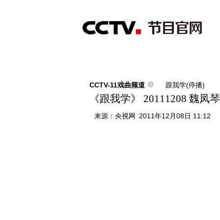
首页
直播
节目单
综合
新闻
财经
综艺
中文国际
体
CCTV-11戏曲频道
跟我学(停播)
《跟我学》 20111208 
来源：
央视网
2011年12月08日 11:12