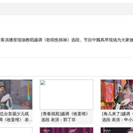
做客演播室现场教唱越调《歌唱焦裕禄》选段。节目中魏凤琴现场为大家
 总台首届少儿戏
[青春戏苑]越调《收姜维》
[角儿来了]越调
《收姜维》 表...
选段 表演：郭丁菲
选段 表演：申小