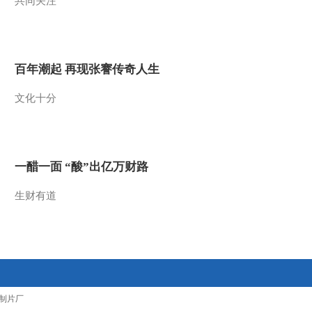
共同关注
2011-11-24 11:29:47
《跟我学》 20111123 黄
依群教唱越剧《花魁女斗
百年潮起 再现张謇传奇人生
赃官》选段
2011-11-23 10:08:26
文化十分
《跟我学》 20111122 黄
依群教唱越剧《花魁女斗
赃官》选段
一醋一面 “酸”出亿万财路
2011-11-22 11:30:06
生财有道
《跟我学》 20111121 黄
依群教唱越剧《花魁女斗
赃官》选段
2011-11-21 11:22:12
《跟我学》 20111120 黄
依群教唱越剧《花魁女斗
赃官》选段
制片厂