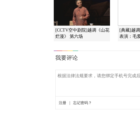
[CCTV空中剧院]越调《山花
[典藏]越
烂漫》 第六场
表演：毛爱