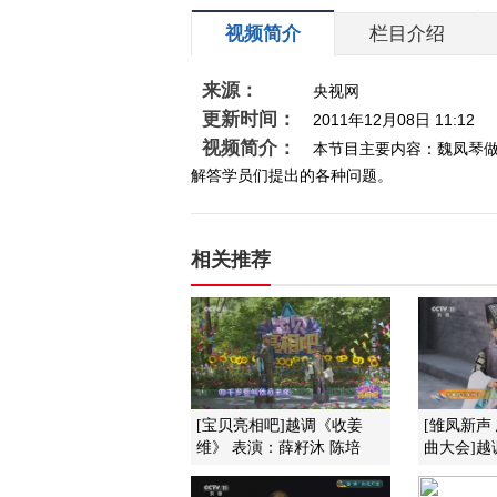
视频简介
栏目介绍
来源：
央视网
更新时间：
2011年12月08日 11:12
视频简介：
本节目主要内容：魏凤琴
解答学员们提出的各种问题。
相关推荐
[宝贝亮相吧]越调《收姜
[雏凤新声
维》 表演：薛籽沐 陈培
曲大会]越调