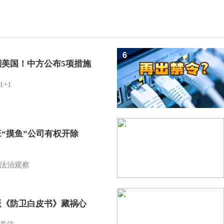
6
制美国！中方公布5项措施
1+1
7
班“摸鱼”公司有权开除
？
法治观察
8
版《防卫白皮书》藏祸心