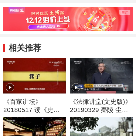
相关推荐
《百家讲坛》
《法律讲堂(文史版)》
20180517 读《史
20190329 秦陵 尘封
记》说比干 1 比干之
的帝国（九）秦军怎
死
么炼成的