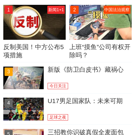
1
2
新闻1+1
中国法治观察
反制美国！中方公布5
上班“摸鱼”公司有权开
项措施
除吗？
新版《防卫白皮书》藏祸心
3
今日关注
U17男足国家队：未来可期
4
足球之夜
三招教你识破真假全麦面包
5