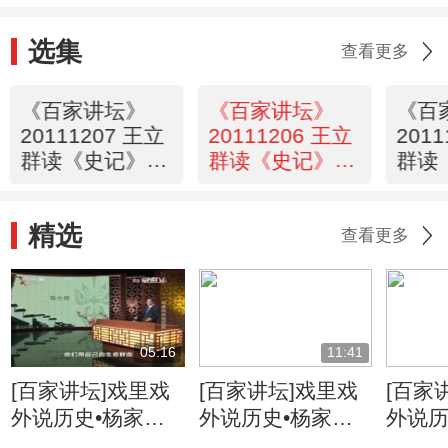
选集
查看更多
《百家讲坛》
《百家讲坛》
《百
20111207 王立
20111206 王立
201
群读《史记》
群读《史记》
群读
——秦始皇（二
——秦始皇（二
——
十三）秦灭楚国
十二）秦灭燕国
十一
精选
梁
查看更多
05:16
11:41
[百家讲坛]戏里戏
[百家讲坛]戏里戏
[百家
外说历史•杨家将
外说历史•杨家将
外说历
六郎的儿子都有谁
六郎与寇准的交情
名将