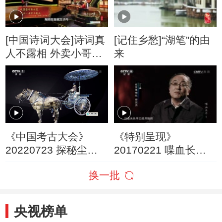
[中国诗词大会]诗词真
[记住乡愁]“湖笔”的由
人不露相 外卖小哥功
来
力强
《中国考古大会》
《特别呈现》
20220723 探秘尘封
20170221 喋血长平
的地下秦朝——秦始
第一集 战云初起
换一批
皇帝陵
央视榜单