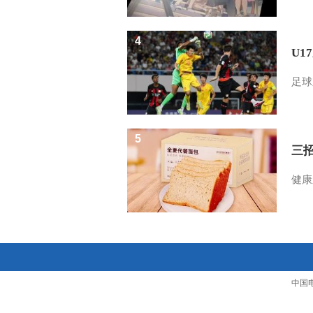
4
U1
足球
5
三
健康
中国