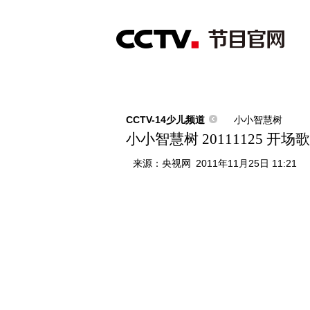
首页
直播
节目单
综合
新闻
财经
综艺
中文国际
体
CCTV-14少儿频道
小小智慧树
小小智慧树 20111125 开
来源：
央视网
2011年11月25日 11:21