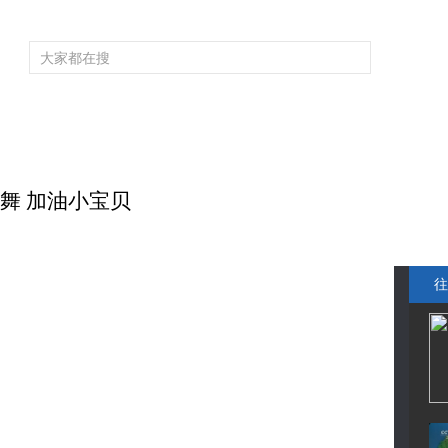
频道大全
栏目大全
片库
4K专区
听
育
电影
国防军事
电视剧
纪录
科教
戏曲
社会与法
少
场歌舞 加油小宝贝
往