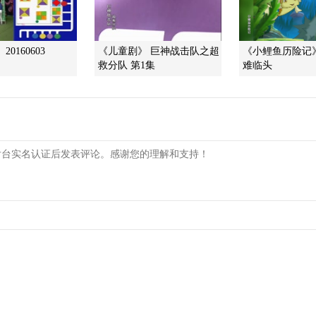
0160603
《儿童剧》 巨神战击队之超
《小鲤鱼历险记》
救分队 第1集
难临头