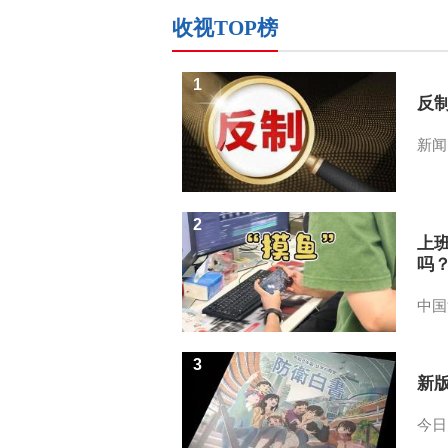
收视TOP榜
1
反
新闻
2
上
吗
中国
3
新
今日