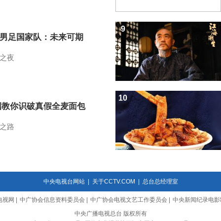
9
7男足国家队：未来可期
之夜
10
招教你识破真假全麦面包
之路
中央电视台网站
|
关于CCTV.COM
|
总台总经理室
电视网
|
中广协会信息资料委员会
|
中广协会电视文艺工作委员会
|
中央新闻纪录电影
中央广播电视总台 版权所有