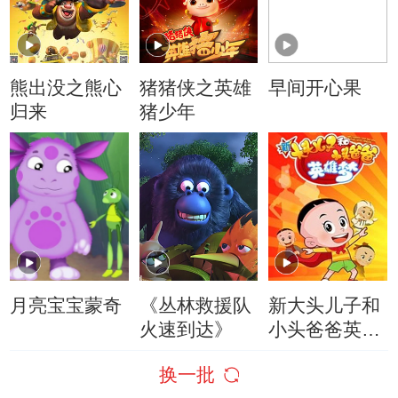
熊出没之熊心
猪猪侠之英雄
早间开心果
归来
猪少年
月亮宝宝蒙奇
《丛林救援队
新大头儿子和
火速到达》
小头爸爸英雄
梦
换一批