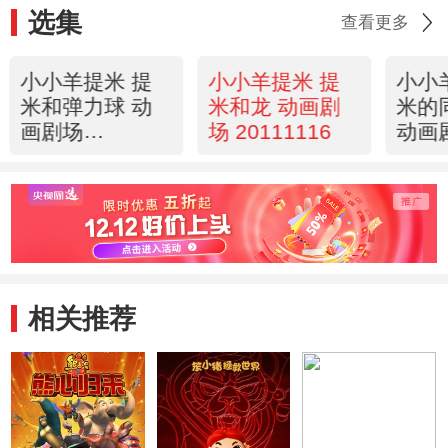
选集
查看更多
小小羊提米 提
小小羊提米 提
小小
米和弹力球 动
米和龙 动画剧
米的
画剧场
场 20111116
动画
20111116
2011
相关推荐