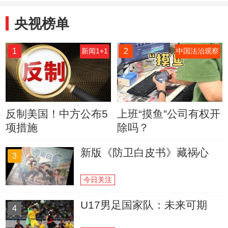
央视榜单
1
2
新闻1+1
中国法治观察
反制美国！中方公布5
上班“摸鱼”公司有权开
项措施
除吗？
新版《防卫白皮书》藏祸心
3
今日关注
U17男足国家队：未来可期
4