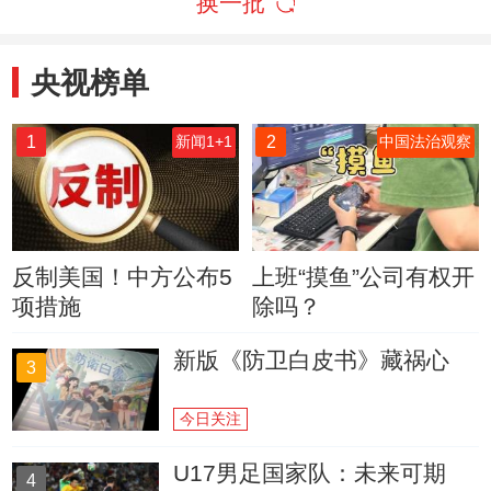
换一批
央视榜单
1
2
新闻1+1
中国法治观察
反制美国！中方公布5
上班“摸鱼”公司有权开
项措施
除吗？
新版《防卫白皮书》藏祸心
3
今日关注
U17男足国家队：未来可期
4