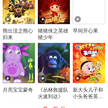
熊出没之熊心
猪猪侠之英雄
早间开心果
归来
猪少年
月亮宝宝蒙奇
《丛林救援队
新大头儿子和
火速到达》
小头爸爸英雄
梦