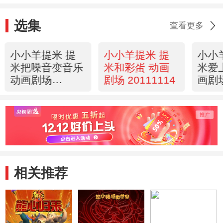
选集
查看更多
小小羊提米 提
小小羊提米 提
小小
米把噪音变音乐
米和彩蛋 动画
米爱
动画剧场
剧场 20111114
画剧
20111114
2011
相关推荐