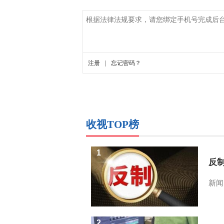
收视TOP榜
1
反
新闻
2