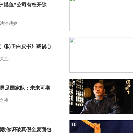
班“摸鱼”公司有权开除
？
法治观察
8
版《防卫白皮书》藏祸心
关注
9
7男足国家队：未来可期
之夜
10
招教你识破真假全麦面包