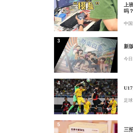
上
吗
中国
3
新
今日
4
U1
足球
5
三