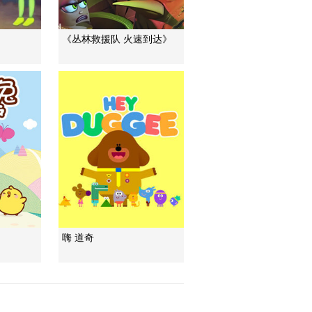
《丛林救援队 火速到达》
嗨 道奇