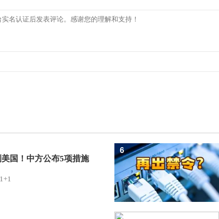
6
制美国！中方公布5项措施
1+1
7