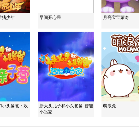
雄猪少年
早间开心果
月亮宝宝蒙奇
和小头爸爸：欢
新大头儿子和小头爸爸·智能
萌浪兔
小当家