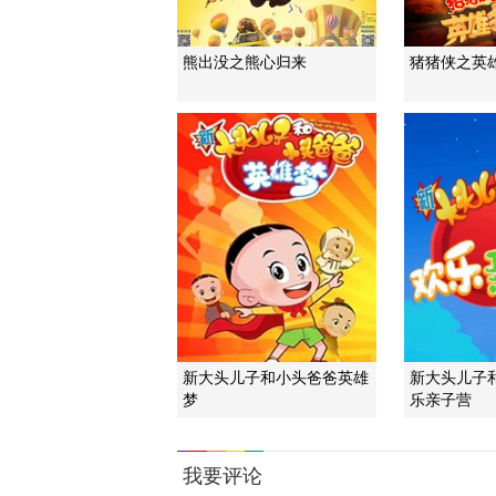
熊出没之熊心归来
猪猪侠之英
新大头儿子和小头爸爸英雄
新大头儿子
梦
乐亲子营