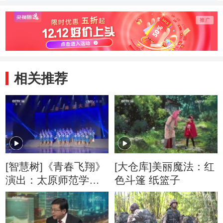
相关推荐
[智慧树]《青春飞翔》
[大仓库]美丽魔法：红
演出：太原师范学院
色斗篷 纸篮子
附属中学