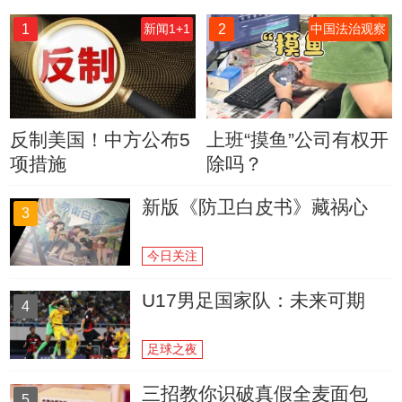
1
2
新闻1+1
中国法治观察
反制美国！中方公布5
上班“摸鱼”公司有权开
项措施
除吗？
新版《防卫白皮书》藏祸心
3
今日关注
U17男足国家队：未来可期
4
足球之夜
三招教你识破真假全麦面包
5