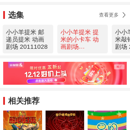
选集
查看更多
小小羊提米 邮
小小羊提米 提
小小
递员提米 动画
米的小卡车 动
米敲
剧场 20111028
画剧场
剧场 
20111028
相关推荐