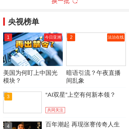
换一批
央视榜单
1
2
今日亚洲
法治在线
美国为何盯上中国光
暗语引流？午夜直播
模块？
间乱象
“AI双星”上空有何新本领？
3
共同关注
百年潮起 再现张謇传奇人生
4