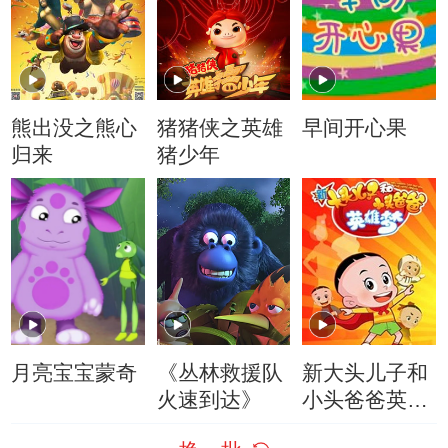
熊出没之熊心
猪猪侠之英雄
早间开心果
归来
猪少年
月亮宝宝蒙奇
《丛林救援队
新大头儿子和
火速到达》
小头爸爸英雄
梦