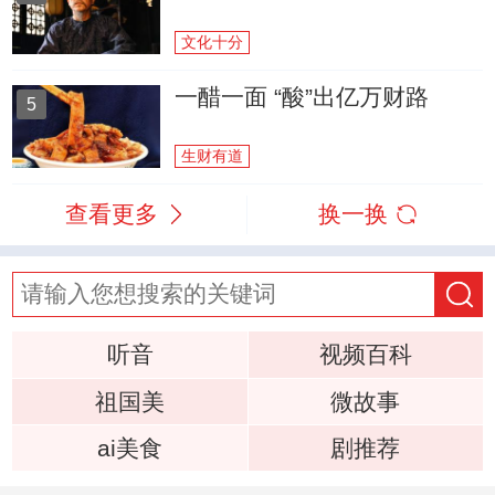
文化十分
一醋一面 “酸”出亿万财路
5
生财有道
查看更多
换一换
听音
视频百科
祖国美
微故事
ai美食
剧推荐