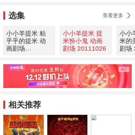
选集
查看更多
小小羊提米 粘
小小羊提米 提
小小
乎乎的提米 动
米扮小鬼 动画
米的
画剧场
剧场 20111026
剧场 
20111025
相关推荐