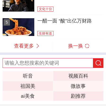
文化十分
一醋一面 “酸”出亿万财路
5
生财有道
查看更多
换一换
听音
视频百科
祖国美
微故事
ai美食
剧推荐