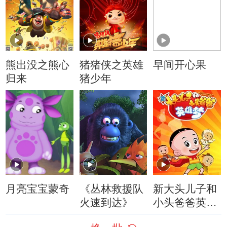
熊出没之熊心
猪猪侠之英雄
早间开心果
归来
猪少年
月亮宝宝蒙奇
《丛林救援队
新大头儿子和
火速到达》
小头爸爸英雄
梦