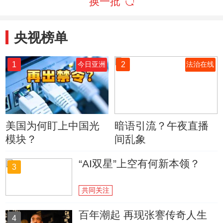
换一批
央视榜单
1
2
今日亚洲
法治在线
美国为何盯上中国光
暗语引流？午夜直播
模块？
间乱象
“AI双星”上空有何新本领？
3
共同关注
百年潮起 再现张謇传奇人生
4