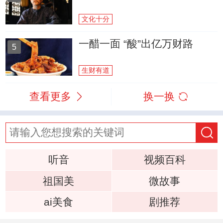
文化十分
一醋一面 “酸”出亿万财路
5
生财有道
查看更多
换一换
听音
视频百科
祖国美
微故事
ai美食
剧推荐