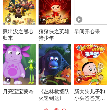
熊出没之熊心
猪猪侠之英雄
早间开心果
归来
猪少年
月亮宝宝蒙奇
《丛林救援队
新大头儿子和
火速到达》
小头爸爸英雄
梦