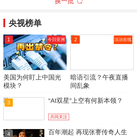
换一批
央视榜单
1
2
今日亚洲
法治在线
美国为何盯上中国光
暗语引流？午夜直播
模块？
间乱象
“AI双星”上空有何新本领？
3
共同关注
百年潮起 再现张謇传奇人生
4