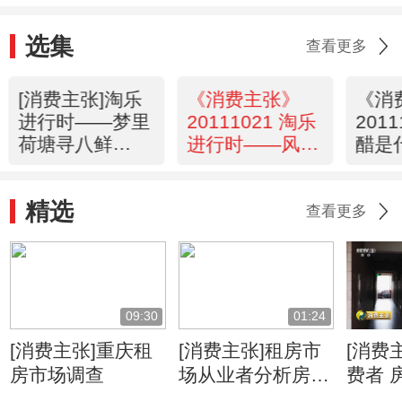
选集
查看更多
[消费主张]淘乐
《消费主张》
《消
进行时——梦里
20111021 淘乐
201
荷塘寻八鲜
进行时——风情
醋是
(20111023)
山野农家有乐
精选
查看更多
09:30
01:24
[消费主张]重庆租
[消费主张]租房市
[消费
房市场调查
场从业者分析房租
费者 
变化趋势
涨