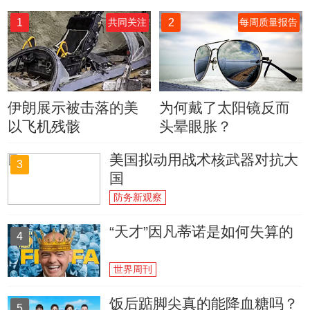
1
2
共同关注
每周质量报告
伊朗展示被击落的美
为何戴了太阳镜反而
以飞机残骸
头晕眼胀？
美国拟动用战术核武器对抗大
3
国
防务新观察
“天才”因凡蒂诺是如何失算的
4
世界周刊
饭后踮脚尖真的能降血糖吗？
5