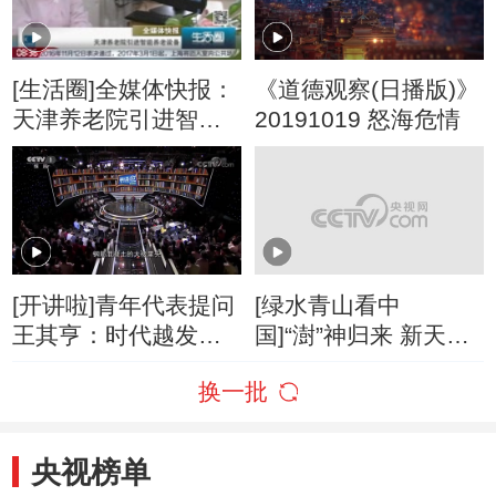
[生活圈]全媒体快报：
《道德观察(日播版)》
天津养老院引进智能
20191019 怒海危情
养老设备
[开讲啦]青年代表提问
[绿水青山看中
王其亨：时代越发展
国]“澍”神归来 新天津
建筑越相似？
人挑战老天津卫
换一批
央视榜单