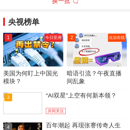
换一批
央视榜单
1
2
今日亚洲
法治在线
美国为何盯上中国光
暗语引流？午夜直播
模块？
间乱象
“AI双星”上空有何新本领？
3
共同关注
百年潮起 再现张謇传奇人生
4