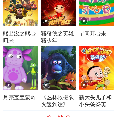
熊出没之熊心
猪猪侠之英雄
早间开心果
归来
猪少年
月亮宝宝蒙奇
《丛林救援队
新大头儿子和
火速到达》
小头爸爸英雄
梦