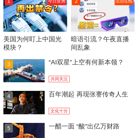
1
2
今日亚洲
法治在线
美国为何盯上中国光
暗语引流？午夜直播
模块？
间乱象
“AI双星”上空有何新本领？
3
共同关注
百年潮起 再现张謇传奇人生
4
文化十分
一醋一面 “酸”出亿万财路
5