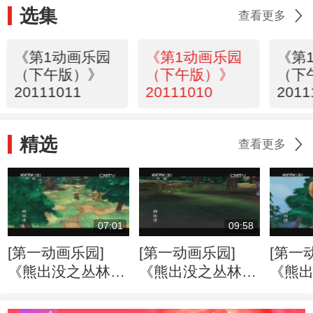
选集
查看更多
《第1动画乐园
《第1动画乐园
《第
（下午版）》
（下午版）》
（下
20111011
20111010
2011
精选
查看更多
07:01
09:58
[第一动画乐园]
[第一动画乐园]
[第一
《熊出没之丛林总
《熊出没之丛林总
《熊
动员》 打嗝的烦
动员》 丛林旱冰
动员》
恼
记
机”