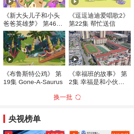
《新大头儿子和小头
《逗逗迪迪爱唱歌2》
爸爸英雄梦》 第46集
第22集 帮忙送信
司马光不砸缸/光明的
梦想
《布鲁斯特公鸡》 第
《幸福班的故事》 第
19集 Gone-A-Saurus
2集 幸福是和小伙伴
一起成长
换一批
央视榜单