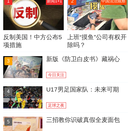
1
2
新闻1+1
中国法治观察
反制美国！中方公布5
上班“摸鱼”公司有权开
项措施
除吗？
新版《防卫白皮书》藏祸心
3
今日关注
U17男足国家队：未来可期
4
足球之夜
三招教你识破真假全麦面包
5