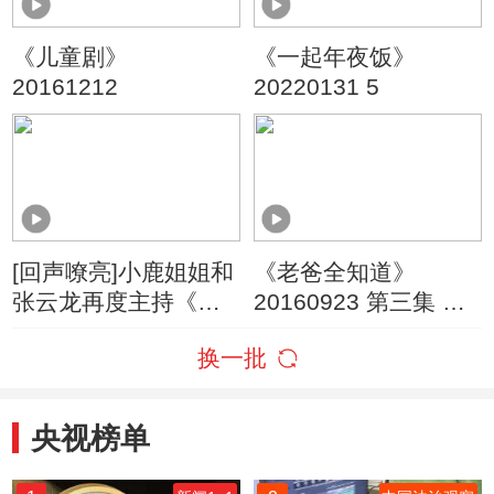
《儿童剧》
《一起年夜饭》
20161212
20220131 5
[回声嘹亮]小鹿姐姐和
《老爸全知道》
张云龙再度主持《动
20160923 第三集 超
画梦工厂》 李思思成
人为什么会飞？
换一批
最佳观众
央视榜单