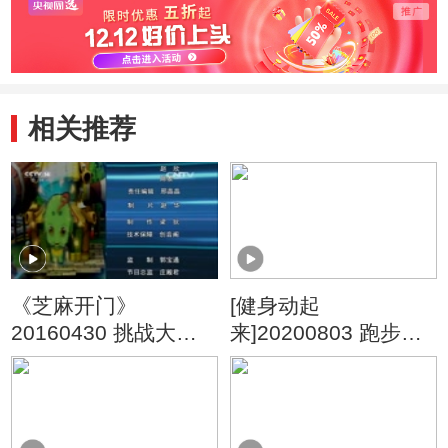
相关推荐
《芝麻开门》
[健身动起
20160430 挑战大现
来]20200803 跑步训
场
练