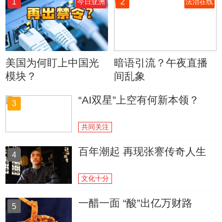
1
2
今日亚洲
法治在线
美国为何盯上中国光
暗语引流？午夜直播
模块？
间乱象
“AI双星”上空有何新本领？
3
共同关注
百年潮起 再现张謇传奇人生
4
文化十分
一醋一面 “酸”出亿万财路
5