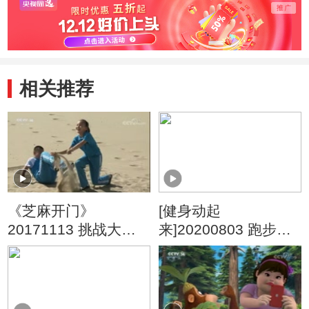
相关推荐
《芝麻开门》
[健身动起
20171113 挑战大现
来]20200803 跑步训
场
练