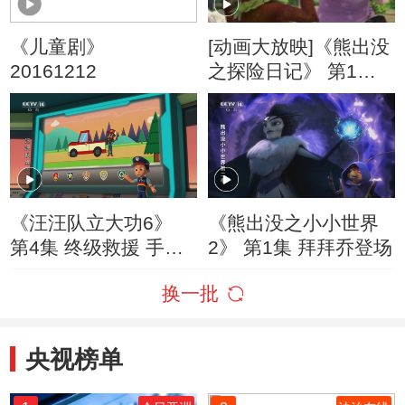
《儿童剧》
[动画大放映]《熊出没
20161212
之探险日记》 第1集
导游光头强
《汪汪队立大功6》
《熊出没之小小世界
第4集 终级救援 手机
2》 第1集 拜拜乔登场
失踪谜案
换一批
央视榜单