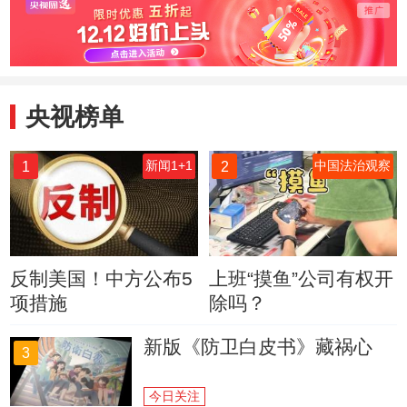
央视榜单
1
2
新闻1+1
中国法治观察
反制美国！中方公布5
上班“摸鱼”公司有权开
项措施
除吗？
新版《防卫白皮书》藏祸心
3
今日关注