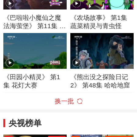
《巴啦啦小魔仙之魔
《农场故事》 第1集
法海萤堡》 第11集 魔
蔬菜精灵与青虫怪
达身份
《田园小精灵》 第1
《熊出没之探险日记
集 花灯大赛
2》 第48集 哈哈地窟
换一批
央视榜单