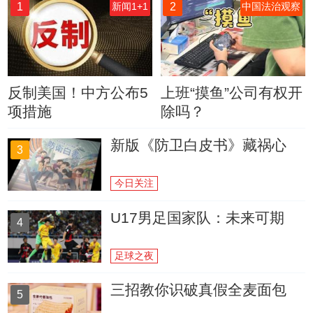
1
2
新闻1+1
中国法治观察
反制美国！中方公布5
上班“摸鱼”公司有权开
项措施
除吗？
新版《防卫白皮书》藏祸心
3
今日关注
U17男足国家队：未来可期
4
足球之夜
三招教你识破真假全麦面包
5