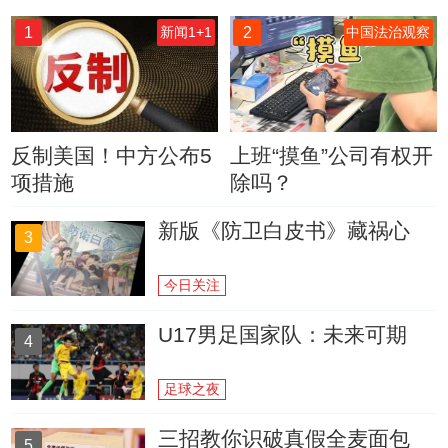
1
2
新闻1+1
中国法治观察
反制美国！中方公布5
上班“摸鱼”公司有权开
项措施
除吗？
新版《防卫白皮书》藏祸心
3
今日关注
U17男足国家队：未来可期
4
足球之夜
三招教你识破真假全麦面包
5