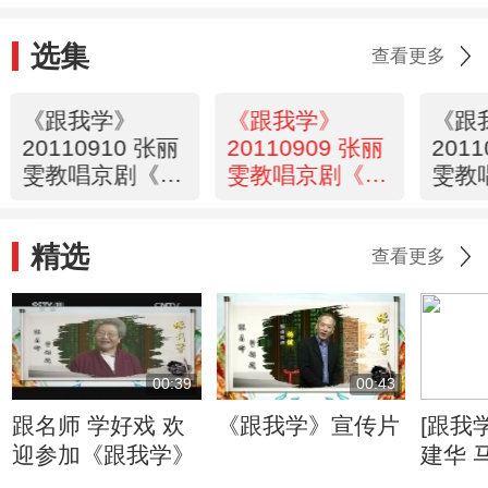
选集
查看更多
《跟我学》
《跟我学》
《跟
20110910 张丽
20110909 张丽
201
雯教唱京剧《玉
雯教唱京剧《玉
雯教
堂春》选段
堂春》选段
江亭
精选
查看更多
00:39
00:43
跟名师 学好戏 欢
《跟我学》宣传片
[跟我
迎参加《跟我学》
建华 
演奏