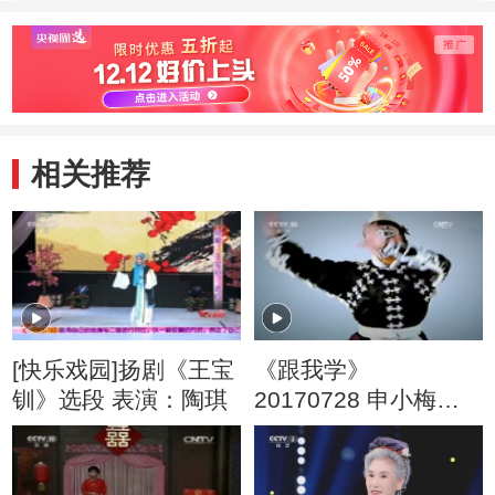
段 201
相关推荐
[快乐戏园]扬剧《王宝
《跟我学》
钏》选段 表演：陶琪
20170728 申小梅教
唱越调《收姜维》选
段