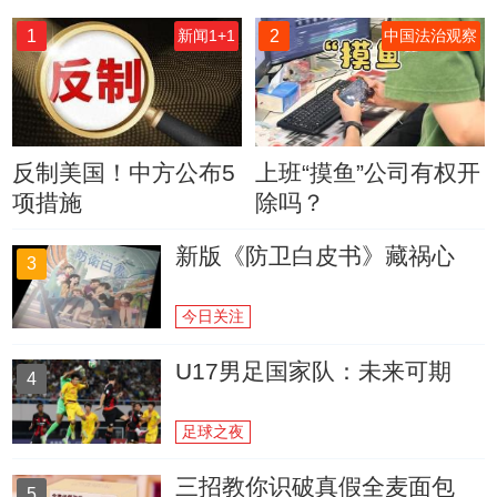
1
2
新闻1+1
中国法治观察
反制美国！中方公布5
上班“摸鱼”公司有权开
项措施
除吗？
新版《防卫白皮书》藏祸心
3
今日关注
U17男足国家队：未来可期
4
足球之夜
三招教你识破真假全麦面包
5