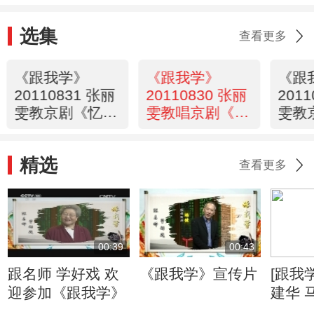
选集
查看更多
《跟我学》
《跟我学》
《跟
20110831 张丽
20110830 张丽
201
雯教京剧《忆秦
雯教唱京剧《西
雯教
娥·娄山关》选
厢记》选段
记》
段
精选
查看更多
00:39
00:43
跟名师 学好戏 欢
《跟我学》宣传片
[跟我
迎参加《跟我学》
建华 
演奏