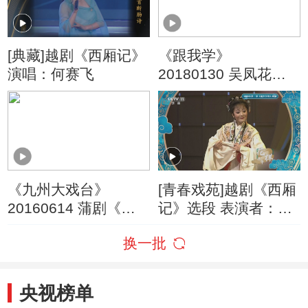
[典藏]越剧《西厢记》
《跟我学》
演唱：何赛飞
20180130 吴凤花教
唱越剧《梁山伯与祝
英台》选段
《九州大戏台》
[青春戏苑]越剧《西厢
20160614 蒲剧《西
记》选段 表演者：陈
厢记》（选场）
湜
换一批
央视榜单