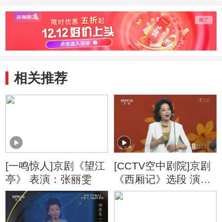
段 201
相关推荐
[一鸣惊人]京剧《望江
[CCTV空中剧院]京剧
亭》 表演：张丽雯
《西厢记》选段 演
唱：张丽雯