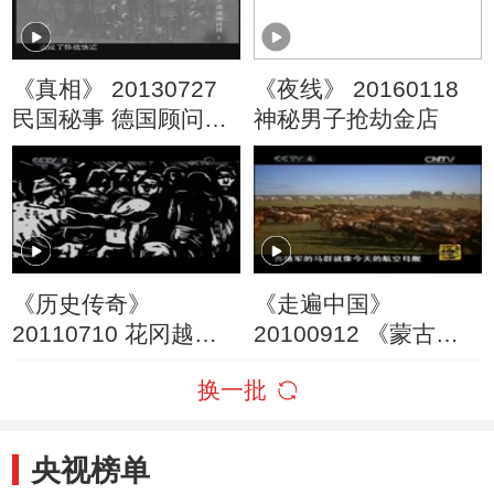
《真相》 20130727
《夜线》 20160118
民国秘事 德国顾问团
神秘男子抢劫金店
第六集
《历史传奇》
《走遍中国》
20110710 花冈越狱
20100912 《蒙古之
第二集 大逃亡
源》之 阔亦田之战
换一批
央视榜单