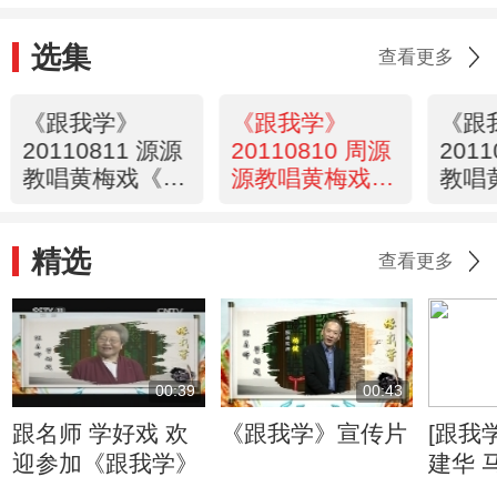
选集
查看更多
《跟我学》
《跟我学》
《跟
20110811 源源
20110810 周源
201
教唱黄梅戏《天
源教唱黄梅戏
教唱
仙配》选段
《女驸马》选段
笑因
精选
查看更多
00:39
00:43
跟名师 学好戏 欢
《跟我学》宣传片
[跟我
迎参加《跟我学》
建华 
演奏