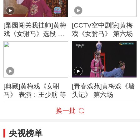
[梨园闯关我挂帅]黄梅
[CCTV空中剧院]黄梅
戏《女驸马》选段 表
戏《女驸马》 第六场
演：季静
[典藏]黄梅戏《女驸
[青春戏苑]黄梅戏《墙
马》 表演：王少舫 等
头记》 第六场
换一批
央视榜单