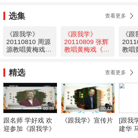
选集
查看更多
《跟我学》
《跟我学》
《跟
20110810 周源
20110809 张辉
201
源教唱黄梅戏
教唱黄梅戏《啼
教唱
《女驸马》选段
笑因缘》选段
商情
精选
查看更多
00:39
00:43
跟名师 学好戏 欢
《跟我学》宣传片
[跟我
迎参加《跟我学》
建华 
演奏