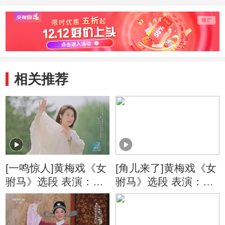
段 201
相关推荐
[一鸣惊人]黄梅戏《女
[角儿来了]黄梅戏《女
驸马》选段 表演：赵
驸马》选段 表演：韩
媛媛
再芬 等