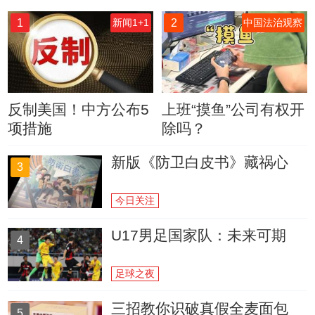
1
2
新闻1+1
中国法治观察
反制美国！中方公布5
上班“摸鱼”公司有权开
项措施
除吗？
新版《防卫白皮书》藏祸心
3
今日关注
U17男足国家队：未来可期
4
足球之夜
三招教你识破真假全麦面包
5