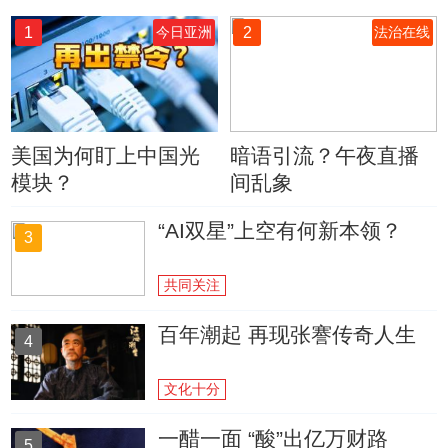
1
2
今日亚洲
法治在线
美国为何盯上中国光
暗语引流？午夜直播
模块？
间乱象
“AI双星”上空有何新本领？
3
共同关注
百年潮起 再现张謇传奇人生
4
文化十分
一醋一面 “酸”出亿万财路
5