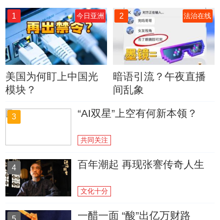
1
2
今日亚洲
法治在线
美国为何盯上中国光
暗语引流？午夜直播
模块？
间乱象
“AI双星”上空有何新本领？
3
共同关注
百年潮起 再现张謇传奇人生
4
文化十分
一醋一面 “酸”出亿万财路
5