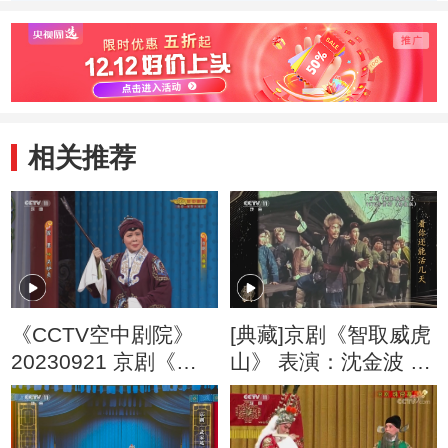
段 20130714
20130
相关推荐
《CCTV空中剧院》
[典藏]京剧《智取威虎
20230921 京剧《赤
山》 表演：沈金波 施
桑镇·遇皇后·打龙袍》
正泉 等