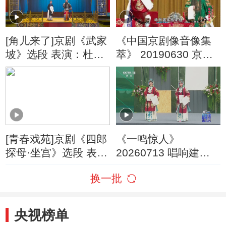
[角儿来了]京剧《武家
《中国京剧像音像集
坡》选段 表演：杜镇
萃》 20190630 京剧
杰 张慧芳
《珠帘寨》 1/2
[青春戏苑]京剧《四郎
《一鸣惊人》
探母·坐宫》选段 表
20260713 唱响建设
演：杜镇杰 张慧芳
者之歌（二）
换一批
央视榜单