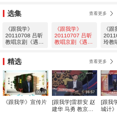
选集
查看更多
《跟我学》
《跟我学》
《跟
20110708 吕昕
20110707 吕昕
201
教唱京剧《遇皇
教唱京剧《遇皇
玲教
后》选段
后》选段
《一
段
精选
查看更多
00:43
16:57
《跟我学》宣传片
[跟我学]雷群安 赵
[跟我
建华 马勇 教京剧
城计》
演奏《空城计》选
唱：