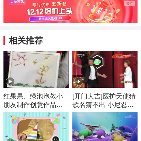
相关推荐
红果果、绿泡泡教小
[开门大吉]医护天使猜
朋友制作创意作品：
歌名猜不出 小尼忍不
隐形的画
住“放水”提示 场面太
逗了