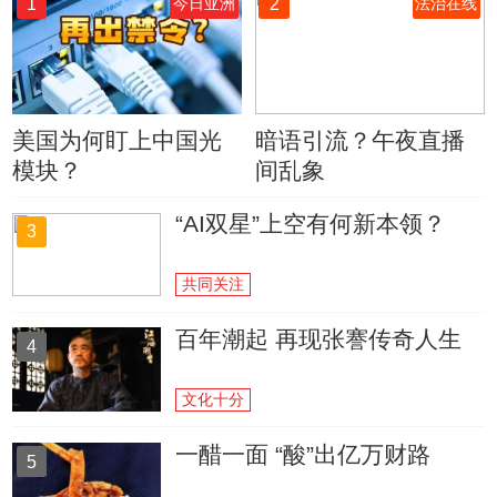
1
2
今日亚洲
法治在线
美国为何盯上中国光
暗语引流？午夜直播
模块？
间乱象
“AI双星”上空有何新本领？
3
共同关注
百年潮起 再现张謇传奇人生
4
文化十分
一醋一面 “酸”出亿万财路
5