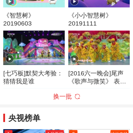
《智慧树》
《小小智慧树》
20190603
20191111
[七巧板]默契大考验：
[2016六一晚会]尾声
猜猜我是谁
《歌声与微笑》 表
演：银河少儿电视艺
换一批
术团等
央视榜单