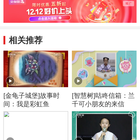
相关推荐
[金龟子城堡]故事时
[智慧树]咕咚信箱：兰
间：我是彩虹鱼
千可小朋友的来信