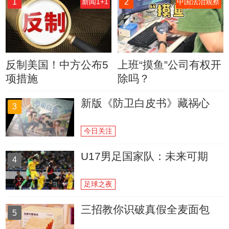
1
2
新闻1+1
中国法治观察
反制美国！中方公布5
上班“摸鱼”公司有权开
项措施
除吗？
新版《防卫白皮书》藏祸心
3
今日关注
U17男足国家队：未来可期
4
足球之夜
三招教你识破真假全麦面包
5