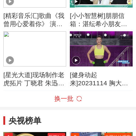
[精彩音乐汇]歌曲《我
[小小智慧树]朋朋信
曾用心爱着你》 演
箱：湛纭希小朋友的
唱：潘美辰
来信
[星光大道]现场制作老
[健身动起
虎拓片 丁晓君 朱迅体
来]20231114 胸大肌
验传拓技艺
上部训练
换一批
央视榜单