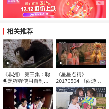
相关推荐
《非洲》 第三集：聪
《星星点精》
明黑猩猩使用自制工
20170504 《西游
具 攻陷无刺蜂蜂巢取
记》（23）
蜜