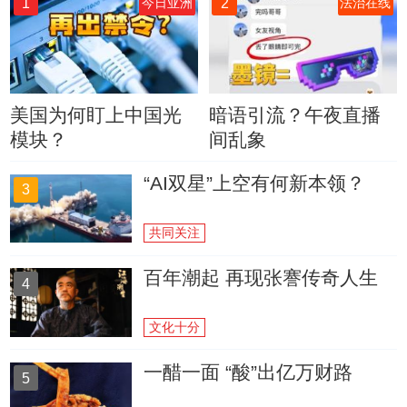
1
2
今日亚洲
法治在线
美国为何盯上中国光
暗语引流？午夜直播
模块？
间乱象
“AI双星”上空有何新本领？
3
共同关注
百年潮起 再现张謇传奇人生
4
文化十分
一醋一面 “酸”出亿万财路
5