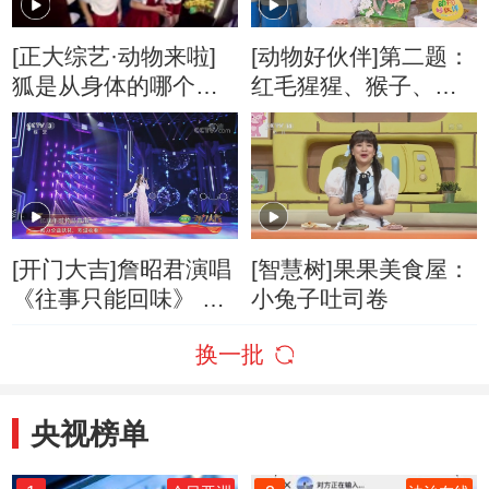
[正大综艺·动物来啦]
[动物好伙伴]第二题：
狐是从身体的哪个部
红毛猩猩、猴子、黑
位开始换毛？
猩猩中与人类血缘最
近是谁？
[开门大吉]詹昭君演唱
[智慧树]果果美食屋：
《往事只能回味》 深
小兔子吐司卷
情满满重回邓丽君的
换一批
年代
央视榜单