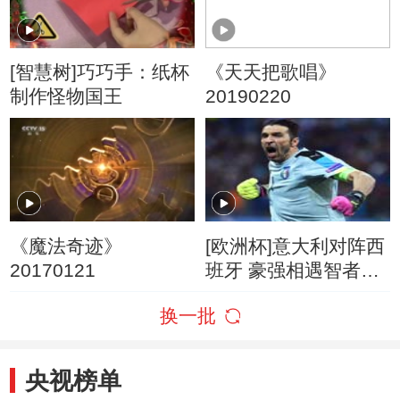
[智慧树]巧巧手：纸杯
《天天把歌唱》
制作怪物国王
20190220
《魔法奇迹》
[欧洲杯]意大利对阵西
20170121
班牙 豪强相遇智者将
赢球
换一批
央视榜单