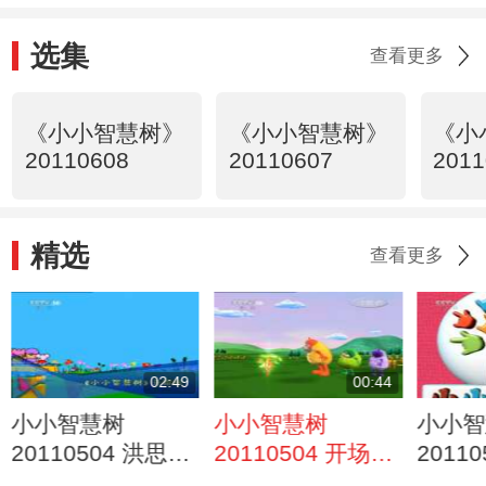
选集
查看更多
《小小智慧树》
《小小智慧树》
《小
20110608
20110607
2011
精选
查看更多
02:49
00:44
小小智慧树
小小智慧树
小小智
20110504 洪思小
20110504 开场歌
2011
小幼儿英语
舞 小宝贝运动会
间 《