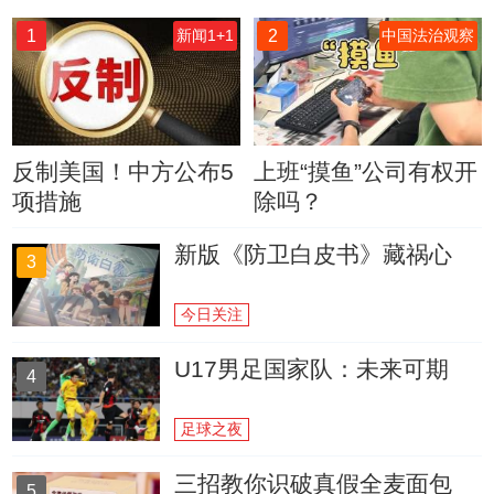
1
2
新闻1+1
中国法治观察
反制美国！中方公布5
上班“摸鱼”公司有权开
项措施
除吗？
新版《防卫白皮书》藏祸心
3
今日关注
U17男足国家队：未来可期
4
足球之夜
三招教你识破真假全麦面包
5