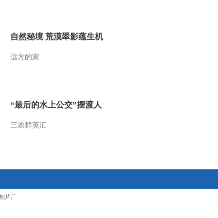
2011-03-04 10:23:09
小小智慧树 20110304 开
自然秘境 荒漠翠影蕴生机
场歌舞 神奇的手指
远方的家
2011-03-04 10:20:02
小小智慧树 20110303 认
知——一个和许多
“最后的水上公交”摆渡人
2011-03-03 11:43:55
三农群英汇
小小智慧树 20110303 歌
舞 再见
2011-03-03 11:42:21
小小智慧树 20110303 你
制片厂
太棒了——丁丁