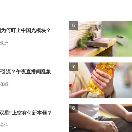
6
国为何盯上中国光模块？
亚洲
7
语引流？午夜直播间乱象
在线
8
I双星”上空有何新本领？
关注