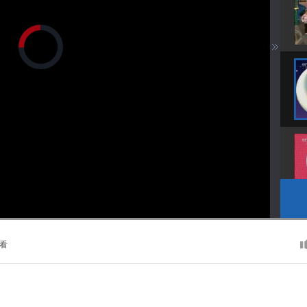
正
在
加
载
视
频
播
放
器。
播
画
静
放
质
音
速
(m)
度
看