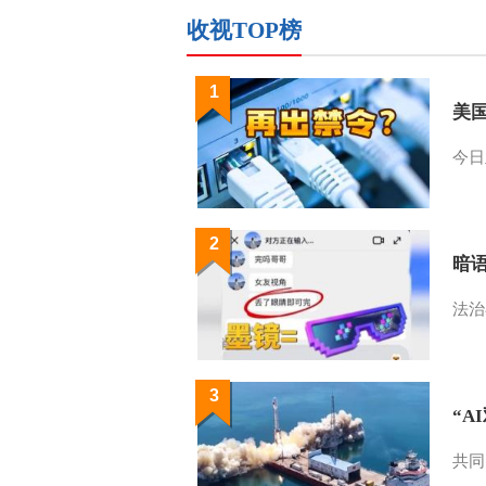
收视TOP榜
1
美
今日
2
暗
法治
3
“A
共同