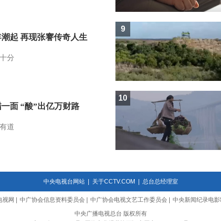
9
年潮起 再现张謇传奇人生
十分
10
一面 “酸”出亿万财路
有道
中央电视台网站
|
关于CCTV.COM
|
总台总经理室
电视网
|
中广协会信息资料委员会
|
中广协会电视文艺工作委员会
|
中央新闻纪录电影
中央广播电视总台 版权所有