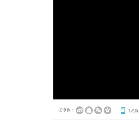
加
载
/
完
成
:
0%
分享到：
手机观