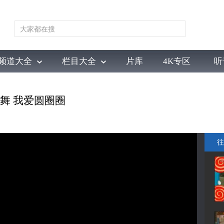
频道大全
栏目大全
片库
4K专区
听
育
电影
国防军事
电视剧
纪录
科教
戏曲
社会与法
少
场歌舞 我爱圆圈圈
往