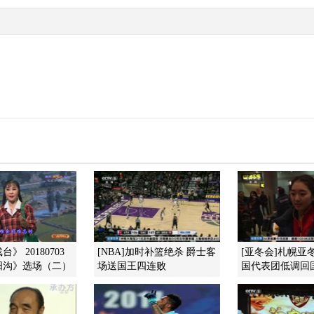
》 20180703
[NBA]加时补篮绝杀 爵士客
[亚冬会]札幌亚
阳沟》选场（二）
场送国王四连败
国代表团低调回