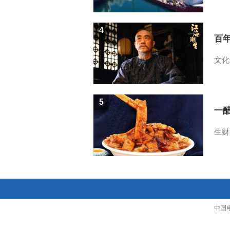
4
百
文化
5
一醋
生财
中国