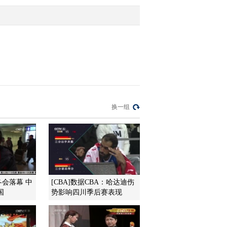
2011-03-07 16:56:16
小小智慧树 20110307 朋
朋信箱
2011-03-07 16:56:02
小小智慧树 20110307 形
换一组
状变蝴蝶
2011-03-07 16:55:53
小小智慧树 20110307 你
太棒了——凡凡
冬会落幕 中
[CBA]数据CBA：哈达迪伤
国
势影响四川季后赛表现
2011-03-07 16:55:47
小小智慧树 20110307 歌
曲 我爱你