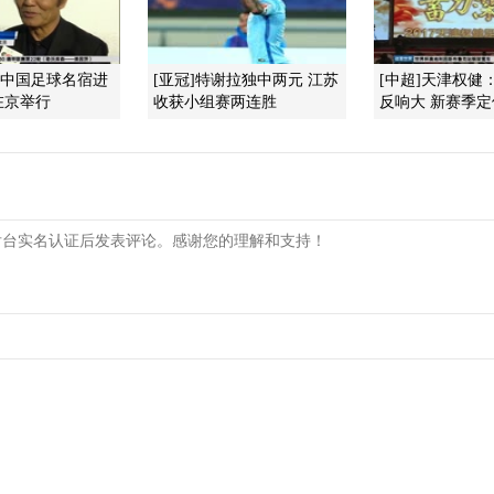
]中国足球名宿进
[亚冠]特谢拉独中两元 江苏
[中超]天津权健
在京举行
收获小组赛两连胜
反响大 新赛季