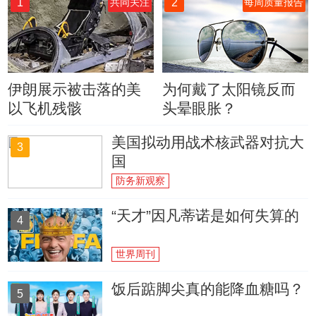
1
2
共同关注
每周质量报告
伊朗展示被击落的美
为何戴了太阳镜反而
以飞机残骸
头晕眼胀？
美国拟动用战术核武器对抗大
3
国
防务新观察
“天才”因凡蒂诺是如何失算的
4
世界周刊
饭后踮脚尖真的能降血糖吗？
5