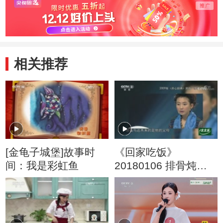
相关推荐
[金龟子城堡]故事时
《回家吃饭》
间：我是彩虹鱼
20180106 排骨炖柳
蒿芽 烙饼 奶香意大利
面 蒙古奶茶 羊肉包子