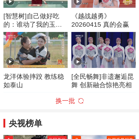
[智慧树]自己做好吃
《越战越勇》
的：谁动了我的玉米
20260415 真的会赢
饼
龙洋体验摔跤 教练稳
[全民畅舞]非遗邂逅昆
如泰山
舞 创新融合惊艳亮相
换一批
央视榜单