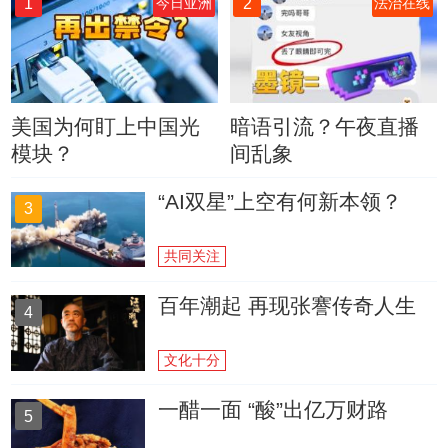
1
2
今日亚洲
法治在线
美国为何盯上中国光
暗语引流？午夜直播
模块？
间乱象
“AI双星”上空有何新本领？
3
共同关注
百年潮起 再现张謇传奇人生
4
文化十分
一醋一面 “酸”出亿万财路
5