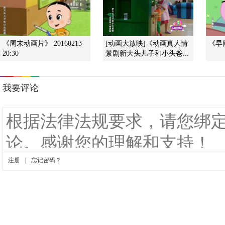
《周末动画片》 20160213
[动画大放映]《动画真人情
《早间
20:30
景剧新大头儿子和小头爸...