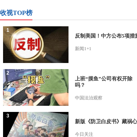
收视TOP榜
1
反制美国！中方公布5项措
新闻1+1
2
上班“摸鱼”公司有权开除
吗？
中国法治观察
3
新版《防卫白皮书》藏祸
今日关注