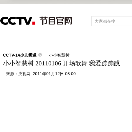
首页
直播
节目单
频道大全
栏目
综合
新闻
财经
综艺
中文国际
体育
电影
国防军事
电
CCTV-14少儿频道
小小智慧树
小小智慧树 20110106 开场歌舞 我爱蹦蹦跳
来源：
央视网
2011年01月12日 05:00