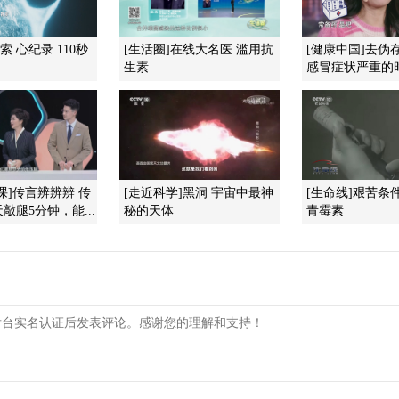
索 心纪录 110秒
[生活圈]在线大名医 滥用抗
[健康中国]去伪
生素
感冒症状严重的时候
课]传言辨辨辨 传
[走近科学]黑洞 宇宙中最神
[生命线]艰苦条
敲腿5分钟，能...
秘的天体
青霉素