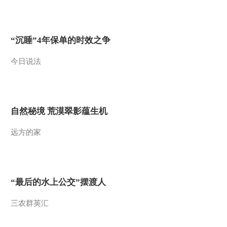
2010-11-27 15:15:12
宇宙奇观（一） 科技之
“沉睡”4年保单的时效之争
光 20101126
今日说法
2010-11-26 18:50:11
越来越大的心脏 科技之
光 20101125
自然秘境 荒漠翠影蕴生机
2010-11-25 16:10:11
远方的家
新捕蛇者说（下） 科技
之光 20101124
“最后的水上公交”摆渡人
2010-11-24 14:50:21
新捕蛇者说（上） 科技
三农群英汇
之光 20101123