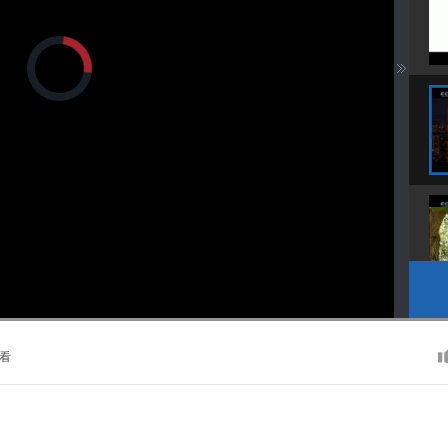
正
在
加
载
视
频
播
放
器。
播
画
静
放
质
音
速
(m)
度
看