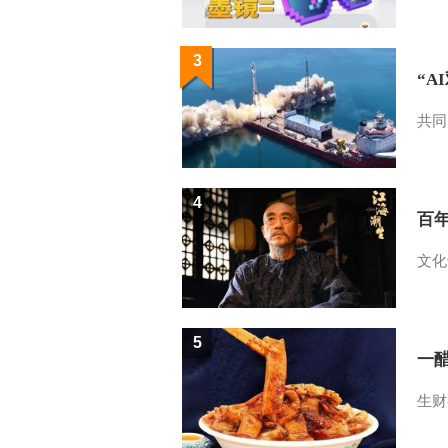
3
“A
共同
4
百
文化
5
一醋
生财