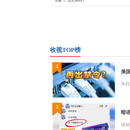
收视TOP榜
1
美
今日
2
暗
法治