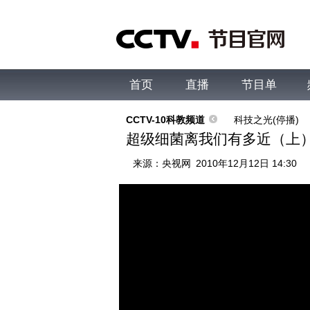
首页
直播
节目单
综合
新闻
财经
综艺
中文国际
体
CCTV-10科教频道
科技之光(停播)
超级细菌离我们有多近（上） 科
来源：
央视网
2010年12月12日 14:30