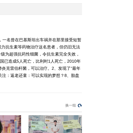
2010-12-09 20:50:11
偷蜜大盗（下） 科技之
光 201科技之光 20101208
实，一名曾在巴基斯坦出车祸并在那里接受短暂
强力抗生素等药物治疗这名患者，但仍旧无法
2010-12-08 20:41:16
菌升级为超强抗药性细菌，令抗生素完全失效，
偷蜜大盗（上） 科技之
已造成5人死亡，比利时1人死亡，2010年
光 20101207
炎克雷伯杆菌，可以治疗。2、发现了“最年
关注：返老还童：可以实现的梦想？8、胎盘
2010-12-07 21:03:41
地球的选择（下） 科技
之光 20101206
换一组
2010-12-06 18:05:26
地球的选择（上） 科技
之光 20101205