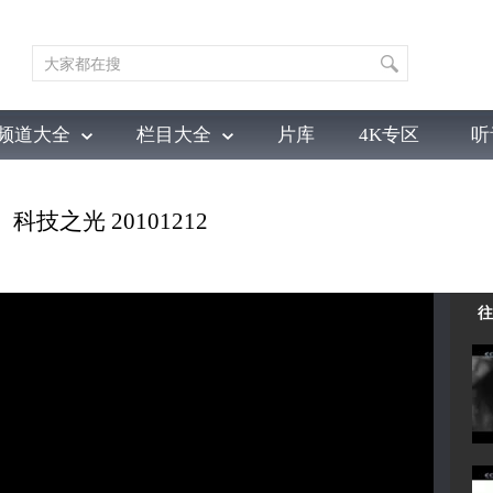
频道大全
栏目大全
片库
4K专区
听
育
电影
国防军事
电视剧
纪录
科教
戏曲
社会与法
少
技之光 20101212
往