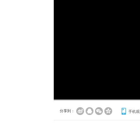
加
载
/
完
成
:
0%
分享到：
手机观