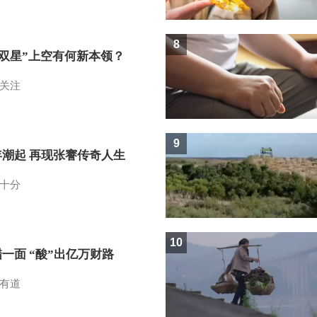
8
I双星”上空有何新本领？
关注
9
年潮起 再现张謇传奇人生
十分
10
一面 “酸”出亿万财路
有道