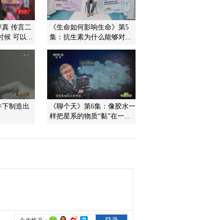
2010-12-05 20:00:59
存真 传言二
《生命如何影响生命》第5
 可以...
集：抗生素为什么能够对...
宇宙奇观（六） 科技之
光 20101204
2010-12-04 17:30:11
宇宙奇观（五） 科技之
光 20101203
件下制造出
《聊个天》第6集：像胶水一
样把星系的物质“黏”在一...
2010-12-03 17:21:35
心脏停跳13天 科技之光
20101202
2010-12-02 17:21:02
玉的故事-想说爱你不容
易 科技之光 20101201