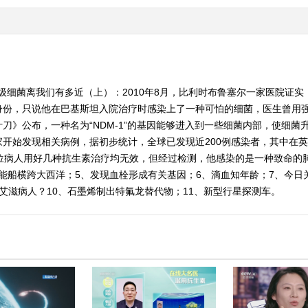
级细菌离我们有多近（上）：2010年8月，比利时布鲁塞尔一家医院证
身份，只说他在巴基斯坦入院治疗时感染上了一种可怕的细菌，医生曾用
刀》公布，一种名为“NDM-1”的基因能够进入到一些细菌内部，使细
开始发现相关病例，据初步统计，全球已发现近200例感染者，其中在英国
位病人用好几种抗生素治疗均无效，但经过检测，他感染的是一种致命的肺
阳能船横跨大西洋；5、发现血栓形成有关基因；6、滴血知年龄；7、今日
艾滋病人？10、石墨烯制出特氟龙替代物；11、新型行星探测车。