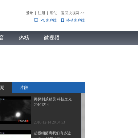
光 20101217
登录
|
注册
|
帮助
返回央视网
>>
PC客户端
移动客户端
2010-12-17 20:21:33
成长的历程（2） 科技之
音
热榜
光 20101216
微视频
儿
音乐
体育赛事
农业农村
2010-12-16 20:21:18
成长的历程（1） 科技之
光 20101215
期
片段
2010-12-15 20:50:11
再探利爪精灵 科技之光
20101214
2010-12-14 20:04:53
超级细菌离我们有多近