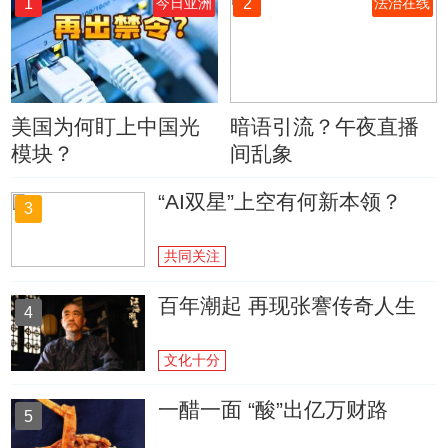
1
2
今日亚洲
法治在线
美国为何盯上中国光
暗语引流？午夜直播
模块？
间乱象
“AI双星”上空有何新本领？
3
共同关注
百年潮起 再现张謇传奇人生
4
文化十分
一醋一面 “酸”出亿万财路
5