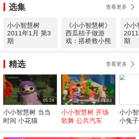
选集
查看更多
小小智慧树
《小小智慧树》
小小
2011年1月 第3
西瓜桔子做游
201
期
戏：搭桥救小熊
期
精选
查看更多
05:24
01:51
小小智慧树 当当
小小智慧树 开场
小小智
时间 小花猫
歌舞 公共汽车
小兔子