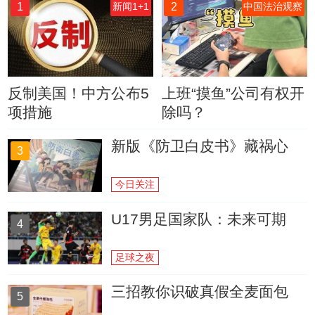
1
2
新闻1+1
中国法治观察
反制美国！中方公布5
上班“摸鱼”公司有权开
项措施
除吗？
新版《防卫白皮书》藏祸心
3
今日关注
U17男足国家队：未来可期
4
足球之夜
三招教你识破真假全麦面包
5