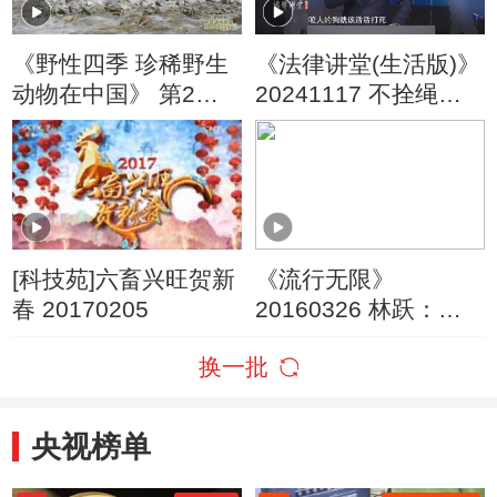
《野性四季 珍稀野生
《法律讲堂(生活版)》
动物在中国》 第2集
20241117 不拴绳的
雪豹的冰封王国
狗
[科技苑]六畜兴旺贺新
《流行无限》
春 20170205
20160326 林跃：守
护藏獒
换一批
央视榜单