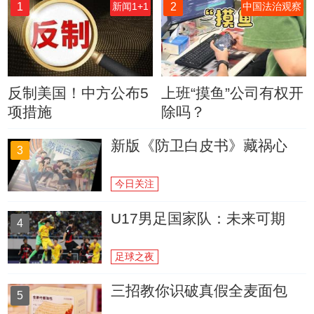
1
2
新闻1+1
中国法治观察
反制美国！中方公布5
上班“摸鱼”公司有权开
项措施
除吗？
新版《防卫白皮书》藏祸心
3
今日关注
U17男足国家队：未来可期
4
足球之夜
三招教你识破真假全麦面包
5