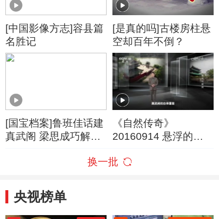
[中国影像方志]容县篇
[是真的吗]古楼房柱悬
名胜记
空却百年不倒？
[国宝档案]鲁班佳话建
《自然传奇》
真武阁 梁思成巧解阁
20160914 悬浮的楼
楼建筑之谜
阁
换一批
央视榜单