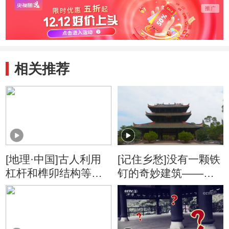
相关推荐
[地理·中国]古人利用
[记住乡愁]没有一颗铁
杠杆和榫卯结构等力
钉的奇妙建筑——真
学原理 创造了结构奇
武阁
巧 举世无双的真武阁