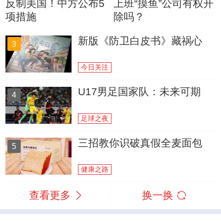
反制美国！中方公布5
上班“摸鱼”公司有权开
项措施
除吗？
新版《防卫白皮书》藏祸心
3
今日关注
U17男足国家队：未来可期
4
足球之夜
三招教你识破真假全麦面包
5
健康之路
查看更多
换一换