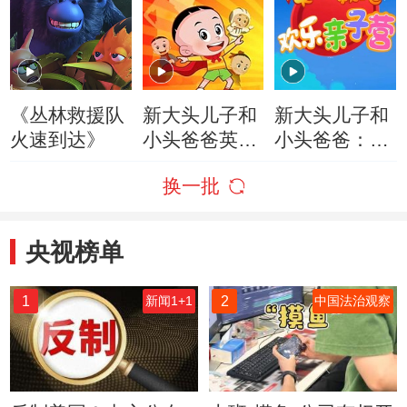
《丛林救援队
新大头儿子和
新大头儿子和
火速到达》
小头爸爸英雄
小头爸爸：欢
梦
乐亲子营
换一批
央视榜单
1
2
新闻1+1
中国法治观察